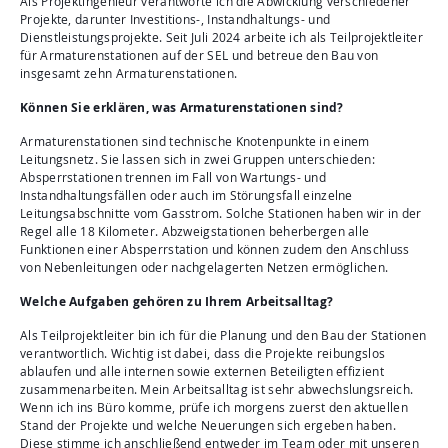
Als Projektingenieur verantworte ich die Abwicklung verschiedener
Projekte, darunter Investitions-, Instandhaltungs- und
Dienstleistungsprojekte. Seit Juli 2024 arbeite ich als Teilprojektleiter
für Armaturenstationen auf der SEL und betreue den Bau von
insgesamt zehn Armaturenstationen.
Können Sie erklären, was Armaturenstationen sind?
Armaturenstationen sind technische Knotenpunkte in einem
Leitungsnetz. Sie lassen sich in zwei Gruppen unterschieden:
Absperrstationen trennen im Fall von Wartungs- und
Instandhaltungsfällen oder auch im Störungsfall einzelne
Leitungsabschnitte vom Gasstrom. Solche Stationen haben wir in der
Regel alle 18 Kilometer. Abzweigstationen beherbergen alle
Funktionen einer Absperrstation und können zudem den Anschluss
von Nebenleitungen oder nachgelagerten Netzen ermöglichen.
Welche Aufgaben gehören zu Ihrem Arbeitsalltag?
Als Teilprojektleiter bin ich für die Planung und den Bau der Stationen
verantwortlich. Wichtig ist dabei, dass die Projekte reibungslos
ablaufen und alle internen sowie externen Beteiligten effizient
zusammenarbeiten. Mein Arbeitsalltag ist sehr abwechslungsreich.
Wenn ich ins Büro komme, prüfe ich morgens zuerst den aktuellen
Stand der Projekte und welche Neuerungen sich ergeben haben.
Diese stimme ich anschließend entweder im Team oder mit unseren