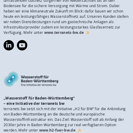
umfassenden Gasnetz sorgen wir von Niedersachsen bis an den
Bodensee für die sichere Versorgung mit Wärme und Strom. Dabei
haben wir eine klimaneutrale Zukunft im Blick: dafür bauen wir schon
heute ein leistungsfähiges Wasserstoffnetz auf. Unseren Kunden stellen
wir neben Dienstleistungen rund um gastechnische Anlagen als
Infrastrukturprovider zudem ein leistungsstarkes Glasfasernetz zur
Verfügung. Mehr unter
www.terranets-bw.de
https://www.linkedin.com/company/terranets-
https://www.youtube.com/@terranetsbw
bw-
gmbh/
„Wasserstoff für Baden-Württemberg“
– eine Initiative der terranets bw
terranets bw setzt sich mit der Initiative „H2 für BW“ für die Anbindung
von Baden-Württemberg an die deutsche und europäische
Wasserstoffinfrastruktur ein. Das Ziel: Wasserstoff soll ab Anfang der
2030er Jahre in Baden-Württemberg zur real verfügbaren Option
werden. Mehr unter
www.h2-fuer-bw.de