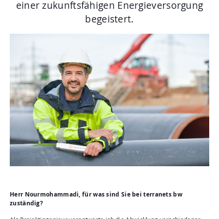
Aktuelles
einer zukunftsfähigen Energieversorgung
begeistert.
Mediathek
Newsletter
Kontakt
Suche
Herr Nourmohammadi, für was sind Sie bei terranets bw
zuständig?