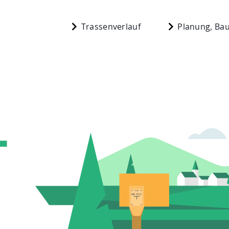
Trassenverlauf
Planung, Bau
Start
berg
Planung, Bau,
n
Aktuelles
Mediathek
 N.
Newsletter