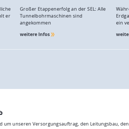
liche
Großer Etappenerfolg an der SEL: Alle
Währ
lt er
Tunnelbohrmaschinen sind
Erdga
angekommen
ein v
weitere Infos
weite
b
und um unseren Versorgungsauftrag, den Leitungsbau, de