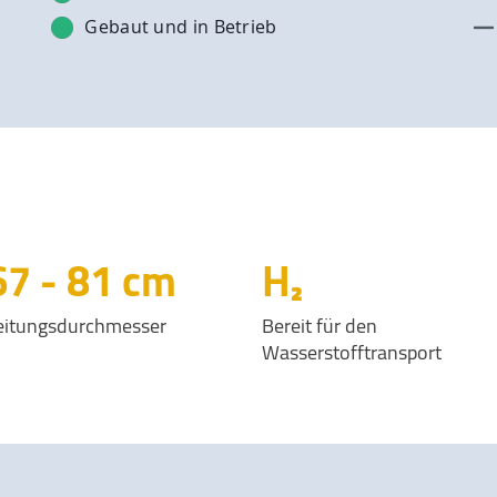
Gebaut und in Betrieb
100
-
120
cm
H₂
eitungsdurchmesser
Bereit für den
Wasserstofftransport