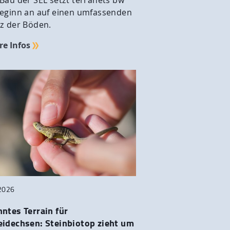
Bau der SEL setzt terranets bw
eginn an auf einen umfassenden
z der Böden.
re Infos
2026
ntes Terrain für
idechsen: Steinbiotop zieht um