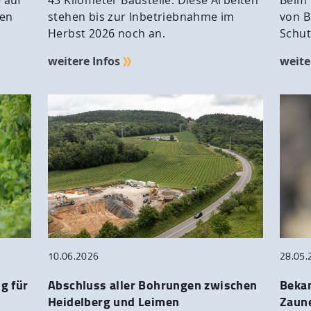
 auf
43 Kilometer Baustelle: Diese Arbeiten
Beim 
den
stehen bis zur Inbetriebnahme im
von B
Herbst 2026 noch an.
Schut
weitere Infos
weite
10.06.2026
28.05.
g für
Abschluss aller Bohrungen zwischen
Bekan
Heidelberg und Leimen
Zaune