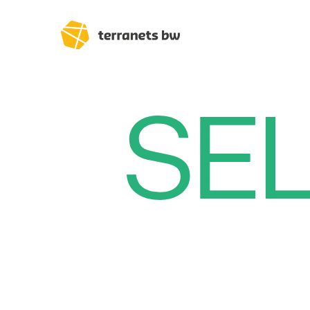
Trassenverlauf SEL:
Lampertheim – Heidel
Heidelberg – Heilbron
Heilbronn – Löchgau
Löchgau – Esslingen a.