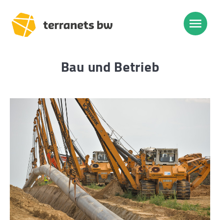
Bau und Betrieb
Trassenverlauf SEL:
Lampertheim – Heidelberg
Heidelberg – Heilbronn
Heilbronn – Löchgau
Löchgau – Esslingen a. N.
Esslingen a. N. – Bissingen
Start
Planung, Bau, Betrieb