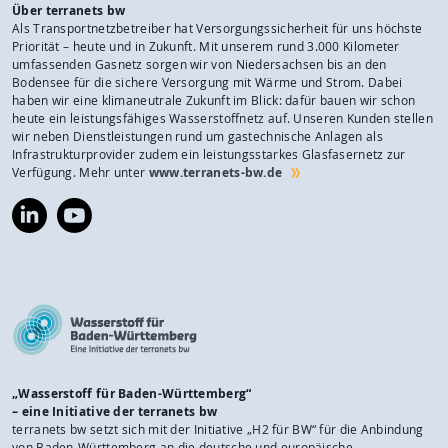
Über terranets bw
Als Transportnetzbetreiber hat Versorgungssicherheit für uns höchste
Priorität – heute und in Zukunft. Mit unserem rund 3.000 Kilometer
umfassenden Gasnetz sorgen wir von Niedersachsen bis an den
Bodensee für die sichere Versorgung mit Wärme und Strom. Dabei
haben wir eine klimaneutrale Zukunft im Blick: dafür bauen wir schon
heute ein leistungsfähiges Wasserstoffnetz auf. Unseren Kunden stellen
wir neben Dienstleistungen rund um gastechnische Anlagen als
Infrastrukturprovider zudem ein leistungsstarkes Glasfasernetz zur
Verfügung. Mehr unter
www.terranets-bw.de
https://www.linkedin.com/company/terranets-
https://www.youtube.com/@terranetsbw
bw-
gmbh/
„Wasserstoff für Baden-Württemberg“
– eine Initiative der terranets bw
terranets bw setzt sich mit der Initiative „H2 für BW“ für die Anbindung
von Baden-Württemberg an die deutsche und europäische