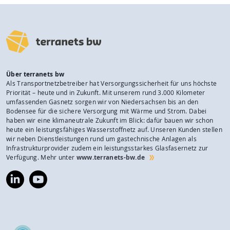
Über terranets bw
Als Transportnetzbetreiber hat Versorgungssicherheit für uns höchste
Priorität – heute und in Zukunft. Mit unserem rund 3.000 Kilometer
umfassenden Gasnetz sorgen wir von Niedersachsen bis an den
Bodensee für die sichere Versorgung mit Wärme und Strom. Dabei
haben wir eine klimaneutrale Zukunft im Blick: dafür bauen wir schon
heute ein leistungsfähiges Wasserstoffnetz auf. Unseren Kunden stellen
wir neben Dienstleistungen rund um gastechnische Anlagen als
Infrastrukturprovider zudem ein leistungsstarkes Glasfasernetz zur
Verfügung. Mehr unter
www.terranets-bw.de
https://www.linkedin.com/company/terranets-
https://www.youtube.com/@terranetsbw
bw-
gmbh/