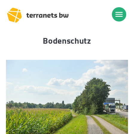
Bodenschutz
Trassenverlauf SEL:
Lampertheim – Heidelberg
Heidelberg – Heilbronn
Heilbronn – Löchgau
Löchgau – Esslingen a. N.
Esslingen a. N. – Bissingen
Start
Planung, Bau, Betrieb