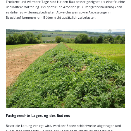
Trockene und wärmere Tage sind für den Bau besser geeignet als eine feuchte
und kältere Witterung. Bei speziellen Arbeiten (z.B. Rohrgrabenaushub) kann
es daher zu witterungsbedingten Abweichungen sowie Anpassungen im
Bauablauf kommen, um Böden nicht zusätzlich zu belasten.
Fachgerechte Lagerung des Bodens
Bevor die Leitung verlegt wird, wird der Boden schichtweise abgetragen und
auf Mieten angehäuft. So kann der Boden nach Abschluss der Arbeiten