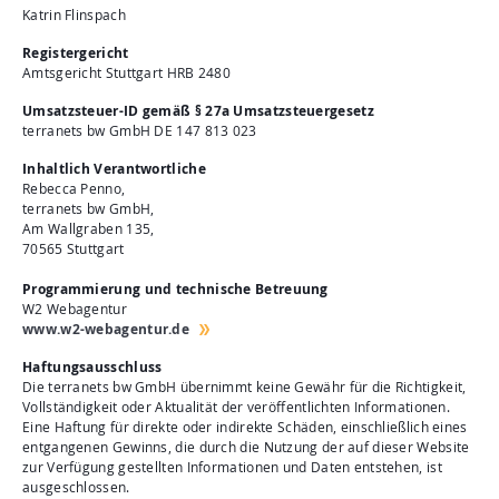
Aktuelles
Katrin Flinspach
Mediathek
Registergericht
Amtsgericht Stuttgart HRB 2480
Newsletter
Umsatzsteuer-ID gemäß § 27a Umsatzsteuergesetz
Kontakt
terranets bw GmbH DE 147 813 023
Suche
Inhaltlich Verantwortliche
Rebecca Penno,
terranets bw GmbH,
Am Wallgraben 135,
70565 Stuttgart
Programmierung und technische Betreuung
W2 Webagentur
www.w2-webagentur.de
Haftungsausschluss
Die terranets bw GmbH übernimmt keine Gewähr für die Richtigkeit,
Vollständigkeit oder Aktualität der veröffentlichten Informationen.
Eine Haftung für direkte oder indirekte Schäden, einschließlich eines
entgangenen Gewinns, die durch die Nutzung der auf dieser Website
zur Verfügung gestellten Informationen und Daten entstehen, ist
ausgeschlossen.