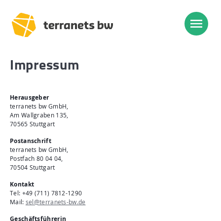
Impressum
Trassenverlauf SEL:
Lampertheim – Heidelberg
Herausgeber
Heidelberg – Heilbronn
terranets bw GmbH,
Am Wallgraben 135,
Heilbronn – Löchgau
70565 Stuttgart
Löchgau – Esslingen a. N.
Postanschrift
terranets bw GmbH,
Esslingen a. N. – Bissingen
Postfach 80 04 04,
70504 Stuttgart
Kontakt
Start
Tel: +49 (711) 7812-1290
Mail:
sel@terranets-bw.de
Planung, Bau, Betrieb
Geschäftsführerin