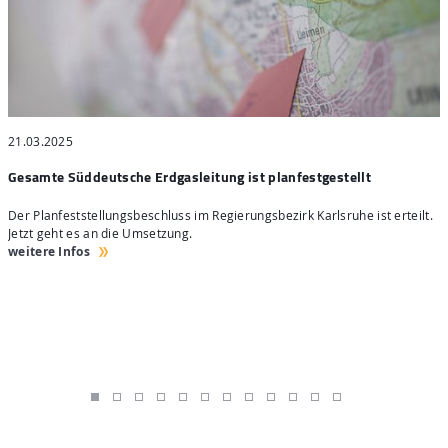
21.03.2025
2
Gesamte Süddeutsche Erdgasleitung ist planfestgestellt
t
Der Planfeststellungsbeschluss im Regierungsbezirk Karlsruhe ist erteilt.
W
Jetzt geht es an die Umsetzung.
H
weitere Infos
w