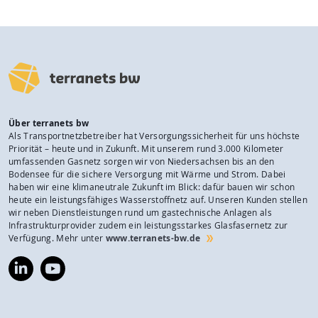
Über terranets bw
Als Transportnetzbetreiber hat Versorgungssicherheit für uns höchste
Priorität – heute und in Zukunft. Mit unserem rund 3.000 Kilometer
umfassenden Gasnetz sorgen wir von Niedersachsen bis an den
Bodensee für die sichere Versorgung mit Wärme und Strom. Dabei
haben wir eine klimaneutrale Zukunft im Blick: dafür bauen wir schon
heute ein leistungsfähiges Wasserstoffnetz auf. Unseren Kunden stellen
wir neben Dienstleistungen rund um gastechnische Anlagen als
Infrastrukturprovider zudem ein leistungsstarkes Glasfasernetz zur
Verfügung. Mehr unter
www.terranets-bw.de
https://www.linkedin.com/company/terranets-
https://www.youtube.com/@terranetsbw
bw-
gmbh/