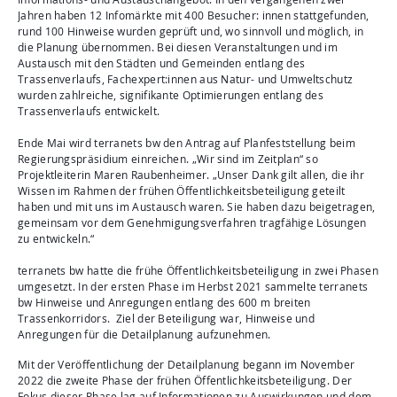
Jahren haben 12 Infomärkte mit 400 Besucher: innen stattgefunden,
rund 100 Hinweise wurden geprüft und, wo sinnvoll und möglich, in
die Planung übernommen. Bei diesen Veranstaltungen und im
Austausch mit den Städten und Gemeinden entlang des
Trassenverlaufs, Fachexpert:innen aus Natur- und Umweltschutz
wurden zahlreiche, signifikante Optimierungen entlang des
Trassenverlaufs entwickelt.
Ende Mai wird terranets bw den Antrag auf Planfeststellung beim
Regierungspräsidium einreichen. „Wir sind im Zeitplan“ so
Projektleiterin Maren Raubenheimer. „Unser Dank gilt allen, die ihr
Wissen im Rahmen der frühen Öffentlichkeitsbeteiligung geteilt
haben und mit uns im Austausch waren. Sie haben dazu beigetragen,
gemeinsam vor dem Genehmigungsverfahren tragfähige Lösungen
zu entwickeln.“
terranets bw hatte die frühe Öffentlichkeitsbeteiligung in zwei Phasen
umgesetzt. In der ersten Phase im Herbst 2021 sammelte terranets
bw Hinweise und Anregungen entlang des 600 m breiten
Trassenkorridors. Ziel der Beteiligung war, Hinweise und
Anregungen für die Detailplanung aufzunehmen.
Mit der Veröffentlichung der Detailplanung begann im November
2022 die zweite Phase der frühen Öffentlichkeitsbeteiligung. Der
Fokus dieser Phase lag auf Informationen zu Auswirkungen und dem