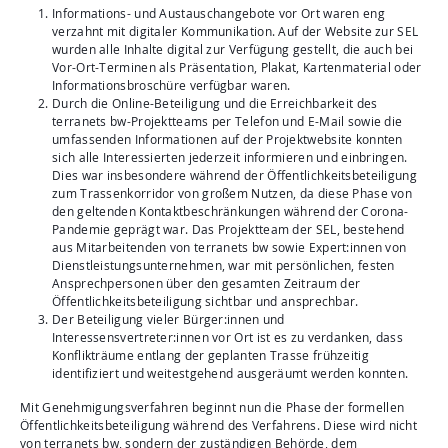
Informations- und Austauschangebote vor Ort waren eng
verzahnt mit digitaler Kommunikation. Auf der Website zur SEL
wurden alle Inhalte digital zur Verfügung gestellt, die auch bei
Vor-Ort-Terminen als Präsentation, Plakat, Kartenmaterial oder
Informationsbroschüre verfügbar waren.
Durch die Online-Beteiligung und die Erreichbarkeit des
terranets bw-Projektteams per Telefon und E-Mail sowie die
umfassenden Informationen auf der Projektwebsite konnten
sich alle Interessierten jederzeit informieren und einbringen.
Dies war insbesondere während der Öffentlichkeitsbeteiligung
zum Trassenkorridor von großem Nutzen, da diese Phase von
den geltenden Kontaktbeschränkungen während der Corona-
Pandemie geprägt war. Das Projektteam der SEL, bestehend
aus Mitarbeitenden von terranets bw sowie Expert:innen von
Dienstleistungsunternehmen, war mit persönlichen, festen
Ansprechpersonen über den gesamten Zeitraum der
Öffentlichkeitsbeteiligung sichtbar und ansprechbar.
Der Beteiligung vieler Bürger:innen und
Interessensvertreter:innen vor Ort ist es zu verdanken, dass
Konflikträume entlang der geplanten Trasse frühzeitig
identifiziert und weitestgehend ausgeräumt werden konnten.
Mit Genehmigungsverfahren beginnt nun die Phase der formellen
Öffentlichkeitsbeteiligung während des Verfahrens. Diese wird nicht
von terranets bw, sondern der zuständigen Behörde, dem