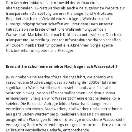
Den Kern der Initiative bilden sowohl der Aufbau eines
überregionalen H2-Netzwerkes als auch eine zugehörige Website zur
transparenten Darstellung unserer Planungen und Aktivitäten.
Begleitet durch eine Vielzahl von Vorträgen, Workshops und
Hintergrundgesprächen schaffen wir unter dem Dach unserer
Initiative so eine breite öffentliche Wahrnehmung, um den
Wasserstoff-Markthochlauf nach Kräften zu unterstützen. Durch die
transparente Darstellung unserer Infrastruktur-Vorhaben schaffen
wir zudem Planbarkeit für potentielle Abnehmer, vorgelagerte
Netzbetreiber und potentielle Erzeuger.
Erreicht Sie schon eine erhöhte Nachfrage nach Wasserstoff?
Ja. Wir haben eine Marktabfrage durchgeführt, die ebenso wie
verschiedene Studien zeigt, dass ab Anfang der 2030er Jahre ein
signifikanter Wasserstoffbedarf entsteht – und zwar über alle
Sektoren hinweg. Neben Effizienzmaßnahmen und dem Ausbau
erneuerbarer Energien wird Wasserstoff eine entscheidende Rolle
spielen. Die Basis der Abfrage bilden Bedarfsmeldungen von
Verteilnetzbetreibern, Stadtwerken, Kraftwerken und Unternehmen
aus ganz Baden-Württemberg. Realisieren lassen sich unsere
ausgereiften Planungen für eine frühzeitige und sichere Wasserstoff-
Versorgung Baden-Württembergs nur gemeinsam mit allen Akteuren:
Es braucht verbindliche Bedarfe, entsprechende