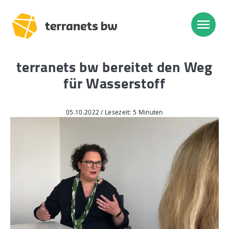
terranets bw bereitet den Weg
Trassenverlauf SEL:
für Wasserstoff
Lampertheim – Heidelberg
Heidelberg – Heilbronn
05.10.2022 / Lesezeit: 5 Minuten
Heilbronn – Löchgau
Löchgau – Esslingen a. N.
Esslingen a. N. – Bissingen
Start
Planung, Bau, Betrieb