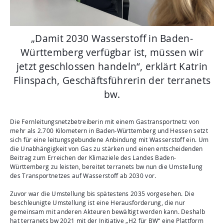
Aktuelles
Mediathek
„Damit 2030 Wasserstoff in Baden-
Newsletter
Württemberg verfügbar ist, müssen wir
Kontakt
jetzt geschlossen handeln“, erklärt Katrin
Suche
Flinspach, Geschäftsführerin der terranets
bw.
Die Fernleitungsnetzbetreiberin mit einem Gastransportnetz von
mehr als 2.700 Kilometern in Baden-Württemberg und Hessen setzt
sich für eine leitungsgebundene Anbindung mit Wasserstoff ein. Um
die Unabhängigkeit von Gas zu stärken und einen entscheidenden
Beitrag zum Erreichen der Klimaziele des Landes Baden-
Württemberg zu leisten, bereitet terranets bw nun die Umstellung
des Transportnetzes auf Wasserstoff ab 2030 vor.
Zuvor war die Umstellung bis spätestens 2035 vorgesehen. Die
beschleunigte Umstellung ist eine Herausforderung, die nur
gemeinsam mit anderen Akteuren bewältigt werden kann. Deshalb
hat terranets bw 2021 mit der Initiative „H2 für BW“ eine Plattform