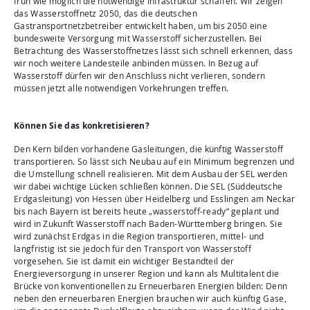
früh wie möglich die notwendige Infrastruktur schaffen. Wir zeigen
das Wasserstoffnetz 2050, das die deutschen
Gastransportnetzbetreiber entwickelt haben, um bis 2050 eine
bundesweite Versorgung mit Wasserstoff sicherzustellen. Bei
Betrachtung des Wasserstoffnetzes lässt sich schnell erkennen, dass
wir noch weitere Landesteile anbinden müssen. In Bezug auf
Wasserstoff dürfen wir den Anschluss nicht verlieren, sondern
müssen jetzt alle notwendigen Vorkehrungen treffen.
Können Sie das konkretisieren?
Den Kern bilden vorhandene Gasleitungen, die künftig Wasserstoff
transportieren. So lässt sich Neubau auf ein Minimum begrenzen und
die Umstellung schnell realisieren. Mit dem Ausbau der SEL werden
wir dabei wichtige Lücken schließen können. Die SEL (Süddeutsche
Erdgasleitung) von Hessen über Heidelberg und Esslingen am Neckar
bis nach Bayern ist bereits heute „wasserstoff-ready“ geplant und
wird in Zukunft Wasserstoff nach Baden-Württemberg bringen. Sie
wird zunächst Erdgas in die Region transportieren, mittel- und
langfristig ist sie jedoch für den Transport von Wasserstoff
vorgesehen. Sie ist damit ein wichtiger Bestandteil der
Energieversorgung in unserer Region und kann als Multitalent die
Brücke von konventionellen zu Erneuerbaren Energien bilden: Denn
neben den erneuerbaren Energien brauchen wir auch künftig Gase,