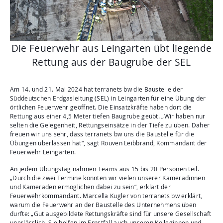
Aktuelles
Mediathek
Newsletter
Die Feuerwehr aus Leingarten übt liegende
Kontakt
Rettung aus der Baugrube der SEL
Suche
Am 14. und 21. Mai 2024 hat terranets bw die Baustelle der
Süddeutschen Erdgasleitung (SEL) in Leingarten für eine Übung der
örtlichen Feuerwehr geöffnet. Die Einsatzkräfte haben dort die
Rettung aus einer 4,5 Meter tiefen Baugrube geübt. „Wir haben nur
selten die Gelegenheit, Rettungseinsätze in der Tiefe zu üben. Daher
freuen wir uns sehr, dass terranets bw uns die Baustelle für die
Übungen überlassen hat“, sagt Rouven Leibbrand, Kommandant der
Feuerwehr Leingarten.
An jedem Übungstag nahmen Teams aus 15 bis 20 Personen teil.
„Durch die zwei Termine konnten wir vielen unserer Kameradinnen
und Kameraden ermöglichen dabei zu sein“, erklärt der
Feuerwehrkommandant. Marcella Kugler von terranets bw erklärt,
warum die Feuerwehr an der Baustelle des Unternehmens üben
durfte: „Gut ausgebildete Rettungskräfte sind für unsere Gesellschaft
unerlässlich. Sie helfen im Ernstfall auch unseren Kolleginnen und