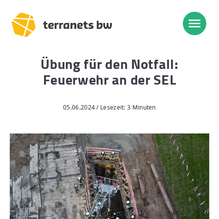
Übung für den Notfall:
Trassenverlauf SEL:
Feuerwehr an der SEL
Lampertheim – Heidelberg
Heidelberg – Heilbronn
05.06.2024 / Lesezeit: 3 Minuten
Heilbronn – Löchgau
Löchgau – Esslingen a. N.
Esslingen a. N. – Bissingen
Start
Planung, Bau, Betrieb