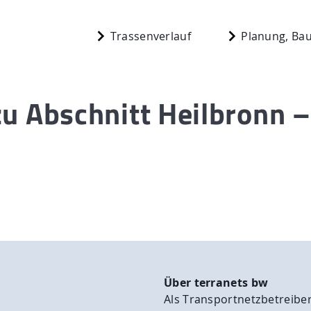
Trassenverlauf
Planung, Bau
 zu Abschnitt Heilbronn 
Start
berg
Planung, Bau,
n
Aktuelles
Mediathek
 N.
Newsletter
Über terranets bw
Als Transportnetzbetreiber