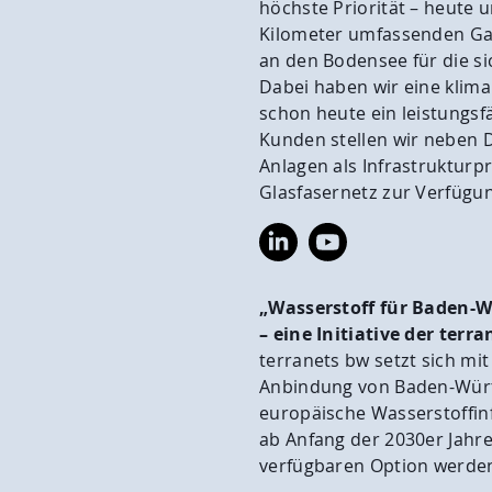
höchste Priorität – heute 
ngen
Kontakt
Kilometer umfassenden Gas
an den Bodensee für die s
Suche
Dabei haben wir eine klima
schon heute ein leistungsf
Kunden stellen wir neben 
Anlagen als Infrastrukturp
Glasfasernetz zur Verfügu
https://www.linkedin.com/
https://www.youtub
bw-
gmbh/
„Wasserstoff für Baden-
– eine Initiative der terr
terranets bw setzt sich mit 
Anbindung von Baden-Würt
europäische Wasserstoffinfr
ab Anfang der 2030er Jahr
verfügbaren Option werde