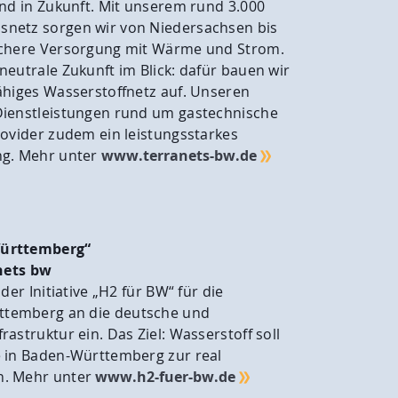
und in Zukunft. Mit unserem rund 3.000
netz sorgen wir von Niedersachsen bis
ichere Versorgung mit Wärme und Strom.
neutrale Zukunft im Blick: dafür bauen wir
ähiges Wasserstoffnetz auf. Unseren
Dienstleistungen rund um gastechnische
rovider zudem ein leistungsstarkes
ng. Mehr unter
www.terranets-bw.de
company/terranets-
e.com/@terranetsbw
Württemberg“
anets bw
der Initiative „H2 für BW“ für die
temberg an die deutsche und
astruktur ein. Das Ziel: Wasserstoff soll
e in Baden-Württemberg zur real
n. Mehr unter
www.h2-fuer-bw.de