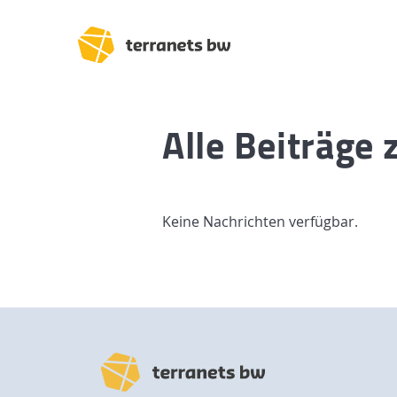
Alle Beiträge
Trassenverlauf SEL:
Lampertheim – Heidel
Keine Nachrichten verfügbar.
Heidelberg – Heilbron
Heilbronn – Löchgau
Löchgau – Esslingen a.