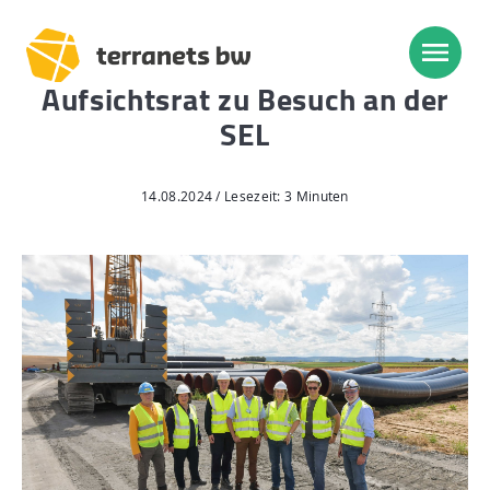
Aufsichtsrat zu Besuch an der
SEL
Trassenverlauf SEL:
Lampertheim – Heidelberg
14.08.2024 / Lesezeit: 3 Minuten
Heidelberg – Heilbronn
Heilbronn – Löchgau
Löchgau – Esslingen a. N.
Esslingen a. N. – Bissingen
Start
Planung, Bau, Betrieb