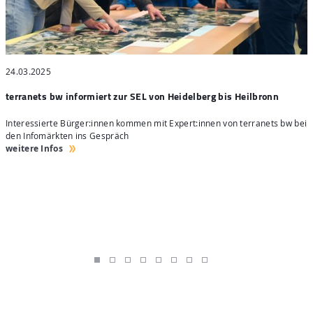
24.03.2025
2
terranets bw informiert zur SEL von Heidelberg bis Heilbronn
t
Interessierte Bürger:innen kommen mit Expert:innen von terranets bw bei
E
den Infomärkten ins Gespräch
G
weitere Infos
w