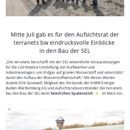
Aktuelles
Mediathek
Newsletter
Kontakt
Mitte Juli gab es für den Aufsichtsrat der
terranets bw eindrucksvolle Einblicke
Suche
in den Bau der SEL
„Die terranets bw schafft mit der SEL wesentliche Voraussetzungen
für die schrittweise Umstellung von Kraftwerken und
Industrieanlagen, von Erdgas auf grünen Wasserstoff und unterstützt
damit den Aufbau der Wasserstoffwirtschaft.“ Mit diesen Worten
läutete Dirk Güsewell, Mitglied des Vorstands der EnBW Energie
Baden-Württemberg AG und Aufsichtsratsvorsitzender der terranets
bw, den Bau der SEL beim
feierlichen Spatenstich
im März ein.