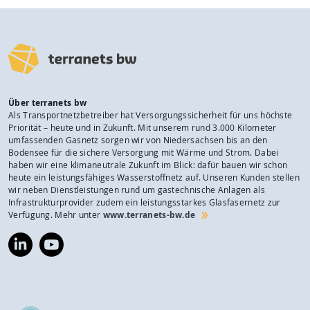
Über terranets bw
Als Transportnetzbetreiber hat Versorgungssicherheit für uns höchste
Priorität – heute und in Zukunft. Mit unserem rund 3.000 Kilometer
umfassenden Gasnetz sorgen wir von Niedersachsen bis an den
Bodensee für die sichere Versorgung mit Wärme und Strom. Dabei
haben wir eine klimaneutrale Zukunft im Blick: dafür bauen wir schon
heute ein leistungsfähiges Wasserstoffnetz auf. Unseren Kunden stellen
wir neben Dienstleistungen rund um gastechnische Anlagen als
Infrastrukturprovider zudem ein leistungsstarkes Glasfasernetz zur
Verfügung. Mehr unter
www.terranets-bw.de
https://www.linkedin.com/company/terranets-
https://www.youtube.com/@terranetsbw
bw-
gmbh/