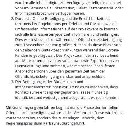
wurden alle Inhalte digital zur Verfügung gestellt, die auch bei
Vor-Ort-Terminen als Präsentation, Plakat, Kartenmaterial oder
Informationsbroschüre verfügbar waren.
Durch die Online-Beteiligung und die Erreichbarkeit des
terranets bw-Projektteams per Telefon und E-Mail sowie die
umfassenden Informationen auf der Projektwebsite konnten
sich alle Interessierten jederzeit informieren und einbringen.
Dies war insbesondere während der Öffentlichkeitsbeteiligung
zum Trassenkorridor von großem Nutzen, da diese Phase von
den geltenden Kontaktbeschränkungen während der Corona-
Pandemie geprägt war. Das Projektteam der SEL, bestehend
aus Mitarbeitenden von terranets bw sowie Expert:innen von
Dienstleistungsunternehmen, war mit persönlichen, festen
Ansprechpersonen über den gesamten Zeitraum der
Öffentlichkeitsbeteiligung sichtbar und ansprechbar.
Der Beteiligung vieler Bürger:innen und
Interessensvertreter:innen vor Ort ist es zu verdanken, dass
Konflikträume entlang der geplanten Trasse frühzeitig
identifiziert und weitestgehend ausgeräumt werden konnten.
Mit Genehmigungsverfahren beginnt nun die Phase der formellen
Öffentlichkeitsbeteiligung während des Verfahrens. Diese wird nicht
von terranets bw, sondern der zuständigen Behörde, dem
Regierungspräsidium Karlsruhe, durchgeführt.