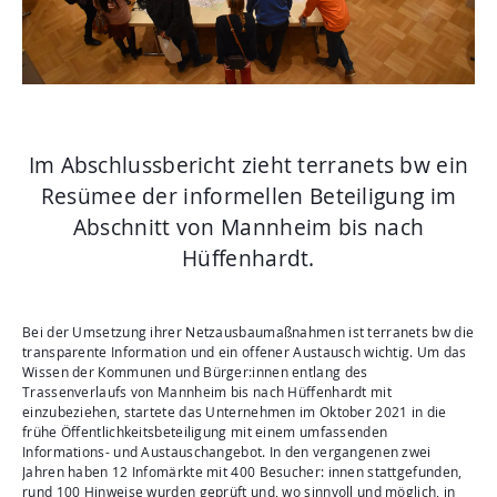
Aktuelles
Mediathek
Newsletter
Kontakt
Im Abschlussbericht zieht terranets bw ein
Suche
Resümee der informellen Beteiligung im
Abschnitt von Mannheim bis nach
Hüffenhardt.
Bei der Umsetzung ihrer Netzausbaumaßnahmen ist terranets bw die
transparente Information und ein offener Austausch wichtig. Um das
Wissen der Kommunen und Bürger:innen entlang des
Trassenverlaufs von Mannheim bis nach Hüffenhardt mit
einzubeziehen, startete das Unternehmen im Oktober 2021 in die
frühe Öffentlichkeitsbeteiligung mit einem umfassenden
Informations- und Austauschangebot. In den vergangenen zwei
Jahren haben 12 Infomärkte mit 400 Besucher: innen stattgefunden,
rund 100 Hinweise wurden geprüft und, wo sinnvoll und möglich, in