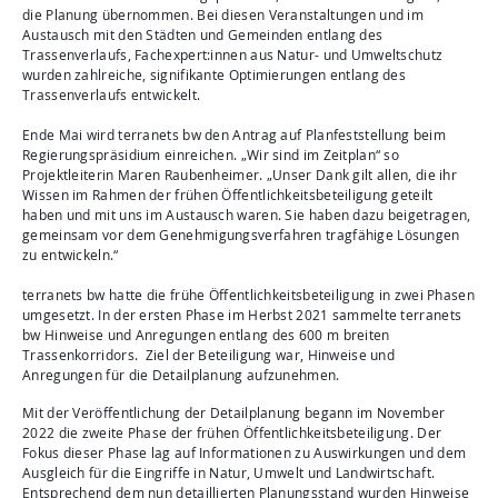
die Planung übernommen. Bei diesen Veranstaltungen und im
Austausch mit den Städten und Gemeinden entlang des
Trassenverlaufs, Fachexpert:innen aus Natur- und Umweltschutz
wurden zahlreiche, signifikante Optimierungen entlang des
Trassenverlaufs entwickelt.
Ende Mai wird terranets bw den Antrag auf Planfeststellung beim
Regierungspräsidium einreichen. „Wir sind im Zeitplan“ so
Projektleiterin Maren Raubenheimer. „Unser Dank gilt allen, die ihr
Wissen im Rahmen der frühen Öffentlichkeitsbeteiligung geteilt
haben und mit uns im Austausch waren. Sie haben dazu beigetragen,
gemeinsam vor dem Genehmigungsverfahren tragfähige Lösungen
zu entwickeln.“
terranets bw hatte die frühe Öffentlichkeitsbeteiligung in zwei Phasen
umgesetzt. In der ersten Phase im Herbst 2021 sammelte terranets
bw Hinweise und Anregungen entlang des 600 m breiten
Trassenkorridors. Ziel der Beteiligung war, Hinweise und
Anregungen für die Detailplanung aufzunehmen.
Mit der Veröffentlichung der Detailplanung begann im November
2022 die zweite Phase der frühen Öffentlichkeitsbeteiligung. Der
Fokus dieser Phase lag auf Informationen zu Auswirkungen und dem
Ausgleich für die Eingriffe in Natur, Umwelt und Landwirtschaft.
Entsprechend dem nun detaillierten Planungsstand wurden Hinweise