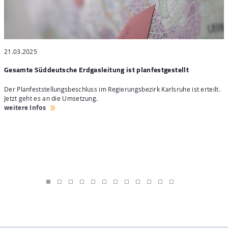
21.03.2025
2
Gesamte Süddeutsche Erdgasleitung ist planfestgestellt
t
Der Planfeststellungsbeschluss im Regierungsbezirk Karlsruhe ist erteilt.
W
Jetzt geht es an die Umsetzung.
H
weitere Infos
w