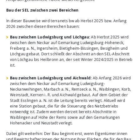
Bau der SEL zwischen zwei Bereichen
In dieser Bauweise wird terranets bw ab Herbst 2025 bzw. Anfang
2026 zwischen diesen Bereichen bauen:
Bau zwischen Ludwigsburg und Löchgau:
Ab Herbst 2025 wird
zwischen dem Neckar auf Gemarkung Ludwigsburg-Hoheneck,
Freiberg a. N., Ingersheim, Bietigheim-Bissingen, Besigheim und
Löchgau gebaut. Dort schließt der Abschnitt an den SEL-Abschnitt
von Löchgau bis Heilbronn an, der seit Winter 2024/2025 in Betrieb
ist.
Bau zwischen Ludwigsburg und Aichwald:
Ab Anfang 2026 wird
zwischen dem Neckar auf Gemarkung Ludwigsburg-
Neckarweihingen, Marbach a. N., Remseck a. N., Waiblingen, Korb,
Weinstadt, Kernen i. R. und Aichwald gebaut. Auf dem Gebiet der
Stadt Esslingen a. N. ist die Leitung bereits verlegt. Aktuell wird
eine Station gebaut, die für die Steuerung des Netzbetriebs
notwendig ist. Zudem werden derzeit bereits Abschnitte in
Waiblingen auf Höhe der Rems sowie auf den Gemarkungen
Hohenacker und Neustadt verlegt.
Dabei gilt weiterhin: Der Bau beginnt erst, wenn Eigentümer:innen
und Bewirtschafter:innen der Nutzung ihrer Flächen, die für den Bau