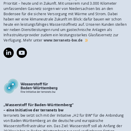
Priorität – heute und in Zukunft. Mit unserem rund 3.000 Kilometer
umfassenden Gasnetz sorgen wir von Niedersachsen bis an den
Bodensee für die sichere Versorgung mit Wärme und Strom. Dabei
haben wir eine klimaneutrale Zukunft im Blick: dafür bauen wir schon
heute ein leistungsfähiges Wasserstoffnetz auf. Unseren Kunden stellen
wir neben Dienstleistungen rund um gastechnische Anlagen als
Infrastrukturprovider zudem ein leistungsstarkes Glasfasernetz zur
Verfügung. Mehr unter
www.terranets-bw.de
https://www.linkedin.com/company/terranets-
https://www.youtube.com/@terranetsbw
bw-
gmbh/
„Wasserstoff für Baden-Württemberg“
– eine Initiative der terranets bw
terranets bw setzt sich mit der Initiative „H2 für BW“ für die Anbindung
von Baden-Württemberg an die deutsche und europäische
Wasserstoffinfrastruktur ein. Das Ziel: Wasserstoff soll ab Anfang der