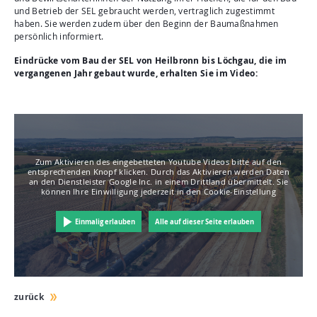
und Betrieb der SEL gebraucht werden, vertraglich zugestimmt
haben. Sie werden zudem über den Beginn der Baumaßnahmen
persönlich informiert.
Eindrücke vom Bau der SEL von Heilbronn bis Löchgau, die im
vergangenen Jahr gebaut wurde, erhalten Sie im Video:
Zum Aktivieren des eingebetteten Youtube Videos bitte auf den
entsprechenden Knopf klicken. Durch das Aktivieren werden Daten
an den Dienstleister Google Inc. in einem Drittland übermittelt. Sie
können Ihre Einwilligung jederzeit in den Cookie-Einstellung
Einmalig erlauben
Alle auf dieser Seite erlauben
zurück