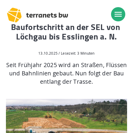
Baufortschritt an der SEL von
Löchgau bis Esslingen a. N.
Trassenverlauf SEL:
Lampertheim – Heidelberg
13.10.2025 / Lesezeit: 3 Minuten
Heidelberg – Heilbronn
Seit Frühjahr 2025 wird an Straßen, Flüssen
und Bahnlinien gebaut. Nun folgt der Bau
Heilbronn – Löchgau
entlang der Trasse.
Löchgau – Esslingen a. N.
Esslingen a. N. – Bissingen
Start
Planung, Bau, Betrieb