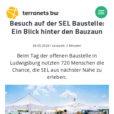
Besuch auf der SEL Baustelle:
Ein Blick hinter den Bauzaun
Trassenverlauf SEL:
Lampertheim – Heidelberg
09.05.2026 / Lesezeit: 2 Minuten
Heidelberg – Heilbronn
Beim Tag der offenen Baustelle in
Ludwigsburg nutzten 720 Menschen die
Heilbronn – Löchgau
Chance, die SEL aus nächster Nähe zu
Löchgau – Esslingen a. N.
erleben.
Esslingen a. N. – Bissingen
Start
Planung, Bau, Betrieb