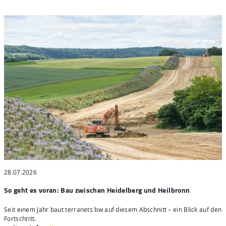
28.07.2026
2
So geht es voran: Bau zwischen Heidelberg und Heilbronn
S
Seit einem Jahr baut terranets bw auf diesem Abschnitt – ein Blick auf den
4
Fortschritt.
H