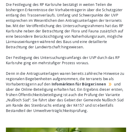
Die Festlegung des RP Karlsruhe bestätigt in weiten Teilen die
bisherigen Erkenntnisse der Vorhabenträgerin über die Schutzgüter
entlang des Trassenverlaufs. Umfang und Schwerpunkte der UVP
entsprechen im Wesentlichen den Antragsunterlagen der terranets
bw. Mit der Veröffentlichung des Untersuchungsrahmens hat das RP
Karlsruhe neben der Betrachtung der Flora und Fauna zusätzlich auf
eine besondere Berücksichtigung von Naherholungsraum, mögliche
Lärmauswirkungen während des Baus und eine detaillierte
Betrachtung der Landwirtschaft hingewiesen.
Der Festlegung des Untersuchungsumfangs der UVP durch das RP
Karlsruhe ging ein mehrstufiger Prozess voraus.
Denn in die Antragsunterlagen waren bereits zahlreiche Hinweise zu
regionalen Begebenheiten aufgenommen, die terranets bw als
Vorhabenträgerin auf den
Infomärkten für Bürger:innen
und
über die Online-Beteiligung erhalten hat. Ein Ergebnis dieser ersten,
frühen Öffentlichkeitsbeteiligung ist auch die Prüfung der Variante
„Nußloch Süd“. Sie führt über das Gebiet der Gemeinde Nußloch Süd
am Rande des Steinbruchs entlang der K4157 und ist ebenfalls
Bestandteil der Umweltverträglichkeitsprüfung.