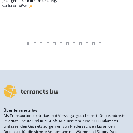
Jetzt geht es an die Umsetzung.
H
weitere Infos
w
Über terranets bw
Als Transportnetzbetreiber hat Versorgungssicherheit für uns höchste
Priorität – heute und in Zukunft. Mit unserem rund 3.000 Kilometer
umfassenden Gasnetz sorgen wir von Niedersachsen bis an den
Bodensee für die sichere Versorgung mit Wärme und Strom. Dabei