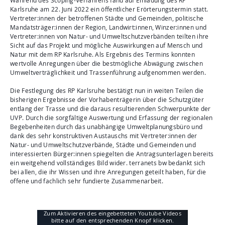
Während des Scoping-Verfahrens fand auf Einladung des RP
Karlsruhe am 22. Juni 2022 ein öffentlicher Erörterungstermin statt.
Vertreter:innen der betroffenen Städte und Gemeinden, politische
Mandatsträger:innen der Region, Landwirt:innen, Winzer:innen und
Vertreter:innen von Natur- und Umweltschutzverbänden teilten ihre
Sicht auf das Projekt und mögliche Auswirkungen auf Mensch und
Natur mit dem RP Karlsruhe. Als Ergebnis des Termins konnten
wertvolle Anregungen über die bestmögliche Abwägung zwischen
Umweltverträglichkeit und Trassenführung aufgenommen werden.
Die Festlegung des RP Karlsruhe bestätigt nun in weiten Teilen die
bisherigen Ergebnisse der Vorhabenträgerin über die Schutzgüter
entlang der Trasse und die daraus resultierenden Schwerpunkte der
UVP. Durch die sorgfältige Auswertung und Erfassung der regionalen
Begebenheiten durch das unabhängige Umweltplanungsbüro und
dank des sehr konstruktiven Austauschs mit Vertreter:innen der
Natur- und Umweltschutzverbände, Städte und Gemeinden und
interessierten Bürger:innen spiegelten die Antragsunterlagen bereits
ein weitgehend vollständiges Bild wider. terranets bw bedankt sich
bei allen, die ihr Wissen und ihre Anregungen geteilt haben, für die
offene und fachlich sehr fundierte Zusammenarbeit.
Zum Aktivieren des eingebetteten Youtube Videos
bitte auf den entsprechenden Knopf klicken.