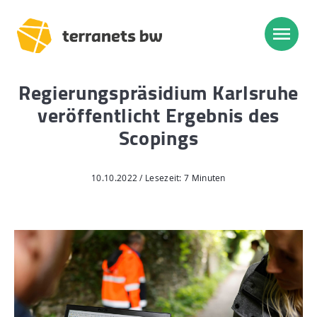
Regierungspräsidium Karlsruhe
Trassenverlauf SEL:
veröffentlicht Ergebnis des
Lampertheim – Heidelberg
Scopings
Heidelberg – Heilbronn
Heilbronn – Löchgau
10.10.2022 / Lesezeit: 7 Minuten
Löchgau – Esslingen a. N.
Esslingen a. N. – Bissingen
Start
Planung, Bau, Betrieb