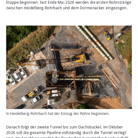
Etappe begonnen. Seit Ende Mai 2026 werden die ersten Rohrstränge
zwischen Heidelberg-Rohrbach und dem Dormenacker eingezogen.
In Heidelberg-Rohrbach hat der Einzug der Rohre begonnen.
Danach folgt der zweite Tunnel bis zum Dachsbuckel. Im Oktober
2026 soll die gesamte Pipeline vollständig durch die Tunnel verlegt