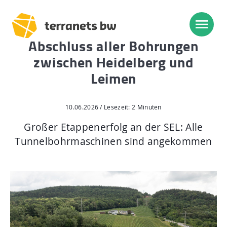
Abschluss aller Bohrungen
zwischen Heidelberg und
Trassenverlauf SEL:
Leimen
Lampertheim – Heidelberg
Heidelberg – Heilbronn
10.06.2026 / Lesezeit: 2 Minuten
Großer Etappenerfolg an der SEL: Alle
Heilbronn – Löchgau
Tunnelbohrmaschinen sind angekommen
Löchgau – Esslingen a. N.
Esslingen a. N. – Bissingen
Start
Planung, Bau, Betrieb