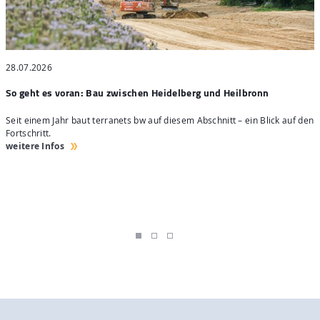
28.07.2026
2
So geht es voran: Bau zwischen Heidelberg und Heilbronn
S
Seit einem Jahr baut terranets bw auf diesem Abschnitt – ein Blick auf den
4
Fortschritt.
H
weitere Infos
w