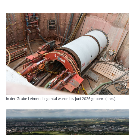
In der Grube Leimen-Lingental wurde bis Juni 2026 gebohrt (links).