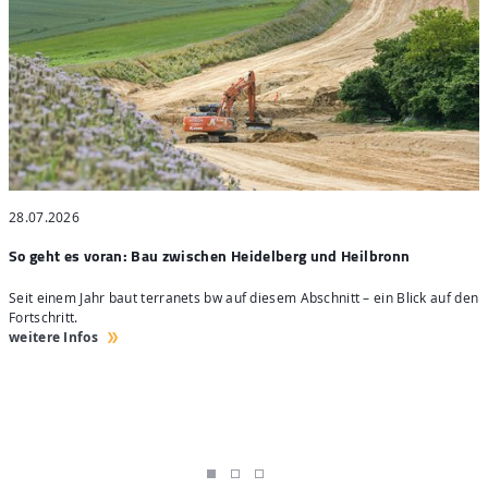
28.07.2026
2
So geht es voran: Bau zwischen Heidelberg und Heilbronn
S
Seit einem Jahr baut terranets bw auf diesem Abschnitt – ein Blick auf den
4
Fortschritt.
H
weitere Infos
w