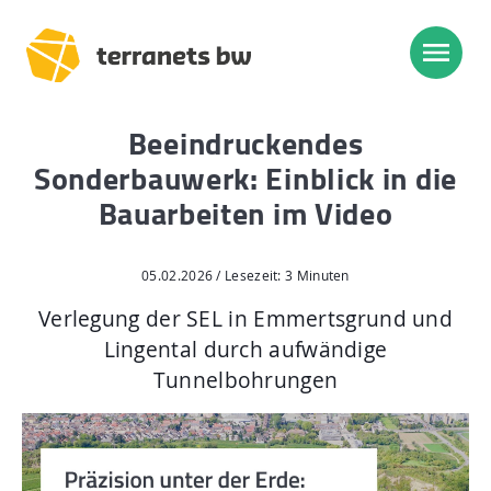
Beeindruckendes
Trassenverlauf SEL:
Sonderbauwerk: Einblick in die
Lampertheim – Heidelberg
Bauarbeiten im Video
Heidelberg – Heilbronn
Heilbronn – Löchgau
05.02.2026 / Lesezeit: 3 Minuten
Löchgau – Esslingen a. N.
Verlegung der SEL in Emmertsgrund und
Lingental durch aufwändige
Esslingen a. N. – Bissingen
Tunnelbohrungen
Start
Planung, Bau, Betrieb