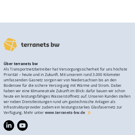
Über terranets bw
Als Transportnetzbetreiber hat Versorgungssicherheit für uns höchste
Priorität – heute und in Zukunft. Mit unserem rund 3.000 Kilometer
umfassenden Gasnetz sorgen wir von Niedersachsen bis an den
Bodensee für die sichere Versorgung mit Wärme und Strom. Dabei
haben wir eine klimaneutrale Zukunft im Blick: dafür bauen wir schon
heute ein leistungsfähiges Wasserstoffnetz auf. Unseren Kunden stellen
wir neben Dienstleistungen rund um gastechnische Anlagen als
Infrastrukturprovider zudem ein leistungsstarkes Glasfasernetz zur
Verfügung. Mehr unter
www.terranets-bw.de
https://www.linkedin.com/company/terranets-
https://www.youtube.com/@terranetsbw
bw-
gmbh/