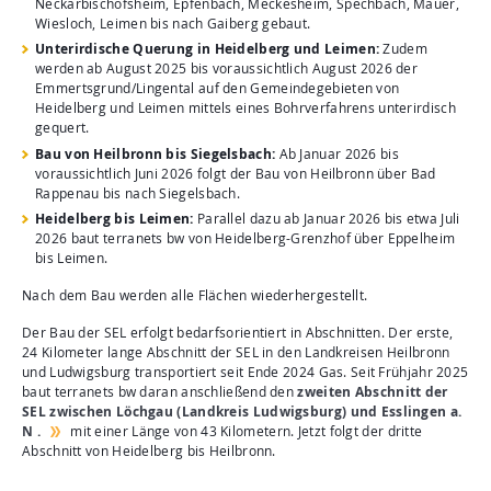
Neckarbischofsheim, Epfenbach, Meckesheim, Spechbach, Mauer,
Wiesloch, Leimen bis nach Gaiberg gebaut.
Unterirdische Querung in Heidelberg und Leimen:
Zudem
werden ab August 2025 bis voraussichtlich August 2026 der
Emmertsgrund/Lingental auf den Gemeindegebieten von
Heidelberg und Leimen mittels eines Bohrverfahrens unterirdisch
gequert.
Bau von Heilbronn bis Siegelsbach:
Ab Januar 2026 bis
voraussichtlich Juni 2026 folgt der Bau von Heilbronn über Bad
Rappenau bis nach Siegelsbach.
Heidelberg bis Leimen:
Parallel dazu ab Januar 2026 bis etwa Juli
2026 baut terranets bw von Heidelberg-Grenzhof über Eppelheim
bis Leimen.
Nach dem Bau werden alle Flächen wiederhergestellt.
Der Bau der SEL erfolgt bedarfsorientiert in Abschnitten. Der erste,
24 Kilometer lange Abschnitt der SEL in den Landkreisen Heilbronn
und Ludwigsburg transportiert seit Ende 2024 Gas. Seit Frühjahr 2025
baut terranets bw daran anschließend den
zweiten Abschnitt der
SEL zwischen Löchgau (Landkreis Ludwigsburg) und Esslingen a.
N .
mit einer Länge von 43 Kilometern. Jetzt folgt der dritte
Abschnitt von Heidelberg bis Heilbronn.