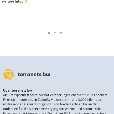
weitere Infos
w
Über terranets bw
Als Transportnetzbetreiber hat Versorgungssicherheit für uns höchste
Priorität – heute und in Zukunft. Mit unserem rund 3.000 Kilometer
umfassenden Gasnetz sorgen wir von Niedersachsen bis an den
Bodensee für die sichere Versorgung mit Wärme und Strom. Dabei
haben wir eine klimaneutrale Zukunft im Blick: dafür bauen wir schon