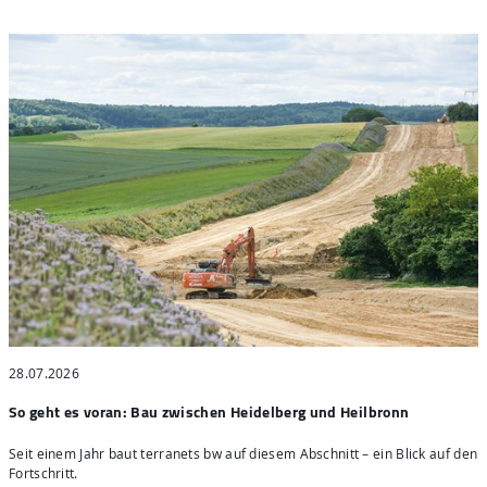
28.07.2026
2
So geht es voran: Bau zwischen Heidelberg und Heilbronn
S
Seit einem Jahr baut terranets bw auf diesem Abschnitt – ein Blick auf den
4
Fortschritt.
H