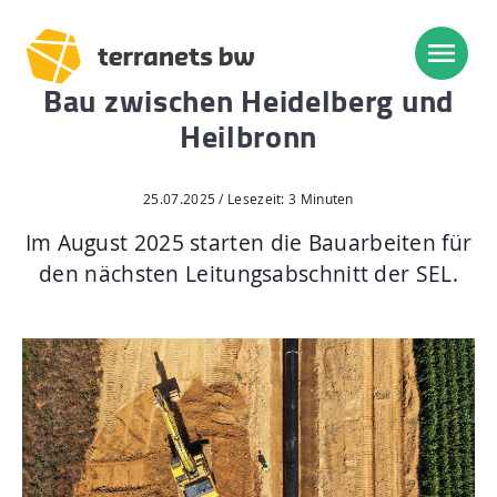
Bau zwischen Heidelberg und
Heilbronn
Trassenverlauf SEL:
Lampertheim – Heidelberg
25.07.2025 / Lesezeit: 3 Minuten
Heidelberg – Heilbronn
Im August 2025 starten die Bauarbeiten für
den nächsten Leitungsabschnitt der SEL.
Heilbronn – Löchgau
Löchgau – Esslingen a. N.
Esslingen a. N. – Bissingen
Start
Planung, Bau, Betrieb