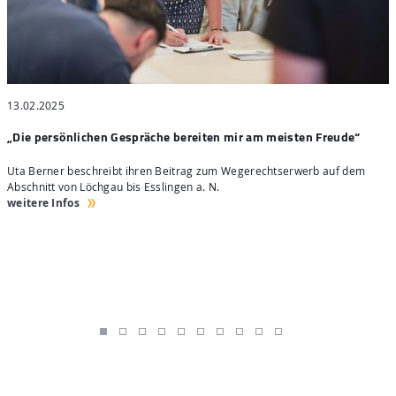
13.02.2025
2
„Die persönlichen Gespräche bereiten mir am meisten Freude“
„
Uta Berner beschreibt ihren Beitrag zum Wegerechtserwerb auf dem
U
Abschnitt von Löchgau bis Esslingen a. N.
f
weitere Infos
w