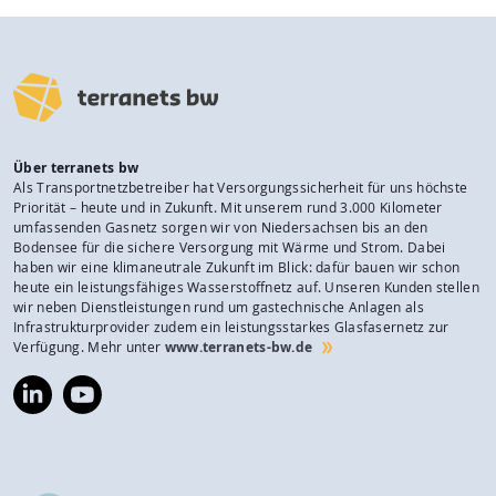
Über terranets bw
Als Transportnetzbetreiber hat Versorgungssicherheit für uns höchste
Priorität – heute und in Zukunft. Mit unserem rund 3.000 Kilometer
umfassenden Gasnetz sorgen wir von Niedersachsen bis an den
Bodensee für die sichere Versorgung mit Wärme und Strom. Dabei
haben wir eine klimaneutrale Zukunft im Blick: dafür bauen wir schon
heute ein leistungsfähiges Wasserstoffnetz auf. Unseren Kunden stellen
wir neben Dienstleistungen rund um gastechnische Anlagen als
Infrastrukturprovider zudem ein leistungsstarkes Glasfasernetz zur
Verfügung. Mehr unter
www.terranets-bw.de
https://www.linkedin.com/company/terranets-
https://www.youtube.com/@terranetsbw
bw-
gmbh/