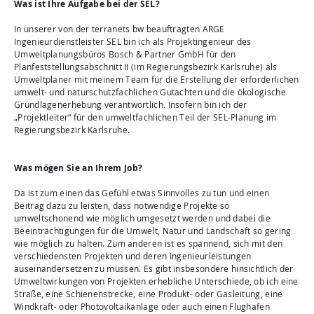
Was ist Ihre Aufgabe bei der SEL?
In unserer von der terranets bw beauftragten ARGE
Ingenieurdienstleister SEL bin ich als Projektingenieur des
Umweltplanungsbüros Bosch & Partner GmbH für den
Planfeststellungsabschnitt II (im Regierungsbezirk Karlsruhe) als
Umweltplaner mit meinem Team für die Erstellung der erforderlichen
umwelt- und naturschutzfachlichen Gutachten und die ökologische
Grundlagenerhebung verantwortlich. Insofern bin ich der
„Projektleiter“ für den umweltfachlichen Teil der SEL-Planung im
Regierungsbezirk Karlsruhe.
Was mögen Sie an Ihrem Job?
Da ist zum einen das Gefühl etwas Sinnvolles zu tun und einen
Beitrag dazu zu leisten, dass notwendige Projekte so
umweltschonend wie möglich umgesetzt werden und dabei die
Beeinträchtigungen für die Umwelt, Natur und Landschaft so gering
wie möglich zu halten. Zum anderen ist es spannend, sich mit den
verschiedensten Projekten und deren Ingenieurleistungen
auseinandersetzen zu müssen. Es gibt insbesondere hinsichtlich der
Umweltwirkungen von Projekten erhebliche Unterschiede, ob ich eine
Straße, eine Schienenstrecke, eine Produkt- oder Gasleitung, eine
Windkraft- oder Photovoltaikanlage oder auch einen Flughafen