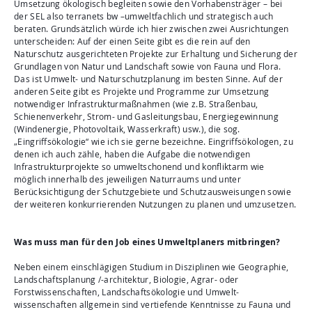
Umsetzung ökologisch begleiten sowie den Vorhabensträger – bei
der SEL also terranets bw –umweltfachlich und strategisch auch
beraten. Grundsätzlich würde ich hier zwischen zwei Ausrichtungen
unterscheiden: Auf der einen Seite gibt es die rein auf den
Naturschutz ausgerichteten Projekte zur Erhaltung und Sicherung der
Grundlagen von Natur und Landschaft sowie von Fauna und Flora.
Das ist Umwelt- und Naturschutzplanung im besten Sinne. Auf der
anderen Seite gibt es Projekte und Programme zur Umsetzung
notwendiger Infrastrukturmaßnahmen (wie z.B. Straßenbau,
Schienenverkehr, Strom- und Gasleitungsbau, Energiegewinnung
(Windenergie, Photovoltaik, Wasserkraft) usw.), die sog.
„Eingriffsökologie“ wie ich sie gerne bezeichne. Eingriffsökologen, zu
denen ich auch zähle, haben die Aufgabe die notwendigen
Infrastrukturprojekte so umweltschonend und konfliktarm wie
möglich innerhalb des jeweiligen Naturraums und unter
Berücksichtigung der Schutzgebiete und Schutzausweisungen sowie
der weiteren konkurrierenden Nutzungen zu planen und umzusetzen.
Was muss man für den Job eines Umweltplaners mitbringen?
Neben einem einschlägigen Studium in Disziplinen wie Geographie,
Landschaftsplanung /-architektur, Biologie, Agrar- oder
Forstwissenschaften, Landschaftsökologie und Umwelt-
wissenschaften allgemein sind vertiefende Kenntnisse zu Fauna und