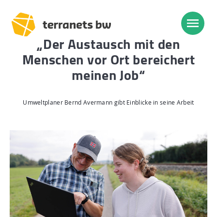
„Der Austausch mit den
Menschen vor Ort bereichert
Trassenverlauf SEL:
meinen Job“
Lampertheim – Heidelberg
Heidelberg – Heilbronn
Umweltplaner Bernd Avermann gibt Einblicke in seine Arbeit
Heilbronn – Löchgau
Löchgau – Esslingen a. N.
Esslingen a. N. – Bissingen
Start
Planung, Bau, Betrieb