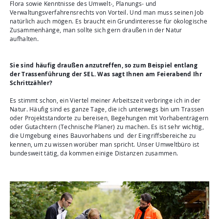
Flora sowie Kenntnisse des Umwelt-, Planungs- und
Verwaltungsverfahrensrechts von Vorteil. Und man muss seinen Job
natürlich auch mögen. Es braucht ein Grundinteresse für ökologische
Zusammenhänge, man sollte sich gern draußen in der Natur
aufhalten.
Sie sind häufig draußen anzutreffen, so zum Beispiel entlang
der Trassenführung der SEL. Was sagt Ihnen am Feierabend Ihr
Schrittzähler?
Es stimmt schon, ein Viertel meiner Arbeitszeit verbringe ich in der
Natur. Häufig sind es ganze Tage, die ich unterwegs bin um Trassen
oder Projektstandorte zu bereisen, Begehungen mit Vorhabenträgern
oder Gutachtern (Technische Planer) zu machen. Es ist sehr wichtig,
die Umgebung eines Bauvorhabens und der Eingriffsbereiche zu
kennen, um zu wissen worüber man spricht. Unser Umweltbüro ist
bundesweit tätig, da kommen einige Distanzen zusammen.