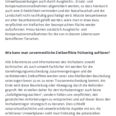
Umweltauswirkungen auch durch Ausgleichs-, Ersatz- und
Kompensationsmaßnahmen abgemildert werden, so dass hierdurch
auch eine Erheblichkeit vermieden und der Naturhaushalt und die
Landschaft nicht nachhaltig geschädigt wird. Müsste beispielsweise
ein alter Baumbestand gefällt werden, wäre man in etwa dazu
verpflichtet ein Vielfaches der beanspruchten Fläche wieder
aufzuforsten. Hinzu kämen zusätzlich Ausgleichs- und
Kompensationsmaßnahmen für die von in diesem Lebensraum
betroffenen Tierarten.
Wie kann man unvermeidliche Zielkonflikte frühzeitig auflösen?
Alle Erkenntnisse und Informationen des Vorhabens sowohl
technischer als auch umwelt-fachlicher Art werden für die
Genehmigungsentscheidung zusammengetragen und die
verbleibenden Zielkonflikte werden einer abschließenden Beurteilung
unterzogen bevor zu es zu einer Trassenentscheidung kommt. Am
Ende wird diese Beurteilung oder Abwägung durch die Behörden
geprüft. Wir erstellen daher für den Vorhabenträger auch keine
„Gefälligkeitsgutachten“, sondern fühlen uns verpflichtet, den
gesetzlichen Anforderungen zu entsprechen und auf dieser Basis den
Vorhabenträger strategisch zu beraten. Dies schließt
naturschutzfachliche und umweltrechtliche Aspekte mit ein. Als
erfahrener Umweltplaner sieht man frühzeitig die potenziellen