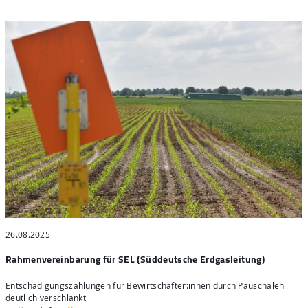
26.08.2025
2
Rahmenvereinbarung für SEL (Süddeutsche Erdgasleitung)
t
Entschädigungszahlungen für Bewirtschafter:innen durch Pauschalen
I
deutlich verschlankt
d