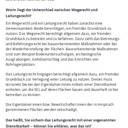
Worin liegt der Unterschied zwischen Wegerecht und
Leitungsrecht?
Ein Wegerecht und ein Leitungsrecht haben zunächst eine
Gemeinsamkeit: Beide berechtigen, ein fremdes Grundstück zu
nutzen. Das Wegerecht berechtigt allgemein dazu, ein fremdes
Grundstück zu betreten und zu befahren. Dazu zählt das Betretungs-
und Befahrungsrecht bei bauvorbereitenden Maßnahmen oder bei
der Wiederherstellung der Flächen. Bauvorbereitende Maßnahmen
sind zum Beispiel Bodenuntersuchungen, archäologische
Ausgrabungen, Gehölzeinschlag und das Einrichten von
Rohrlagerplätzen.
Das Leitungsrecht hingegen berechtigt allgemein dazu, ein fremdes
Grundstück zur Verlegung einer Leitung zu nutzen. Dieses muss
terranets bw bei den Eigentümer:innen mittels einer Dienstbarkeit
einholen, um die SEL auf deren Flächen bauen und dauerhaft sicher
betreiben zu können.
Die Eigentümer:innen bzw. Bewirtschafter:innen der in Anspruch
genommenen Flächen werden entschädigt.
Das heißt, Sie sichern das Leitungsrecht mit einer sogenannten
Dienstbarkeit – können Sie erklären, was das ist?