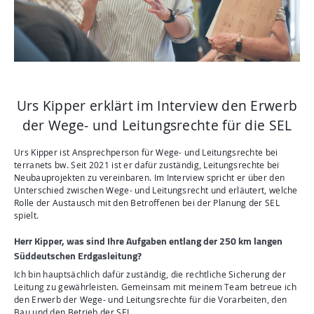
Aktuelles
Mediathek
Newsletter
Kontakt
Urs Kipper erklärt im Interview den Erwerb
Suche
der Wege- und Leitungsrechte für die SEL
Urs Kipper ist Ansprechperson für Wege- und Leitungsrechte bei
terranets bw. Seit 2021 ist er dafür zuständig, Leitungsrechte bei
Neubauprojekten zu vereinbaren. Im Interview spricht er über den
Unterschied zwischen Wege- und Leitungsrecht und erläutert, welche
Rolle der Austausch mit den Betroffenen bei der Planung der SEL
spielt.
Herr Kipper, was sind Ihre Aufgaben entlang der 250 km langen
Süddeutschen Erdgasleitung?
Ich bin hauptsächlich dafür zuständig, die rechtliche Sicherung der
Leitung zu gewährleisten. Gemeinsam mit meinem Team betreue ich
den Erwerb der Wege- und Leitungsrechte für die Vorarbeiten, den
Bau und den Betrieb der SEL.