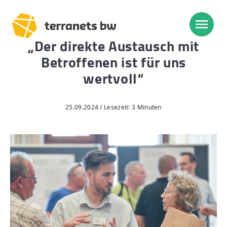
„Der direkte Austausch mit
Betroffenen ist für uns
Trassenverlauf SEL:
wertvoll“
Lampertheim – Heidelberg
Heidelberg – Heilbronn
25.09.2024 / Lesezeit: 3 Minuten
Heilbronn – Löchgau
Löchgau – Esslingen a. N.
Esslingen a. N. – Bissingen
Start
Planung, Bau, Betrieb