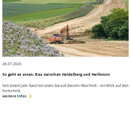
28.07.2026
2
So geht es voran: Bau zwischen Heidelberg und Heilbronn
S
Seit einem Jahr baut terranets bw auf diesem Abschnitt – ein Blick auf den
4
Fortschritt.
H
weitere Infos
w