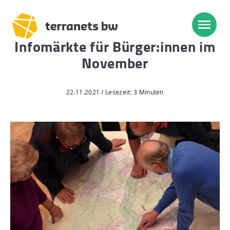
Infomärkte für Bürger:innen im
November
Trassenverlauf SEL:
Lampertheim – Heidelberg
22.11.2021 / Lesezeit: 3 Minuten
Heidelberg – Heilbronn
Heilbronn – Löchgau
Löchgau – Esslingen a. N.
Esslingen a. N. – Bissingen
Start
Planung, Bau, Betrieb