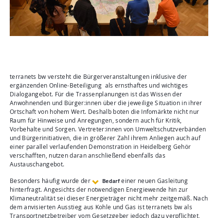
terranets bw versteht die Bürgerveranstaltungen inklusive der
ergänzenden Online-Beteiligung als ernsthaftes und wichtiges
Dialogangebot. Für die Trassenplanungen ist das Wissen der
Anwohnenden und Bürger:innen über die jeweilige Situation in ihrer
Ortschaft von hohem Wert. Deshalb boten die Infomärkte nicht nur
Raum für Hinweise und Anregungen, sondern auch für Kritik,
Vorbehalte und Sorgen. Vertreter:innen von Umweltschutzverbänden
und Bürgerinitiativen, die in größerer Zahl ihrem Anliegen auch auf
einer parallel verlaufenden Demonstration in Heidelberg Gehör
verschafften, nutzen daran anschließend ebenfalls das
Austauschangebot.
Bedarf
Besonders häufig wurde der
einer neuen Gasleitung
hinterfragt. Angesichts der notwendigen Energiewende hin zur
Klimaneutralität sei dieser Energieträger nicht mehr zeitgemäß. Nach
dem anvisierten Ausstieg aus Kohle und Gas ist terranets bw als
Transportnetzbetreiber vom Gesetzgeber jedoch dazu verpflichtet,