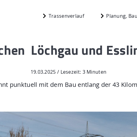
Trassenverlauf
Planung, Bau
chen Löchgau und Esslin
Start
berg
19.03.2025 / Lesezeit: 3 Minuten
Planung, Bau,
nnt punktuell mit dem Bau entlang der 43 Kilom
n
Aktuelles
Mediathek
 N.
Newsletter