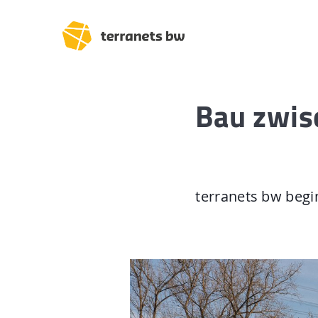
Bau zwis
Trassenverlauf SEL:
Lampertheim – Heidel
terranets bw begi
Heidelberg – Heilbron
Heilbronn – Löchgau
Löchgau – Esslingen a.