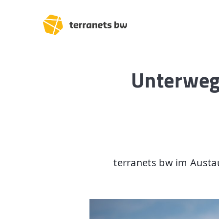
Unterweg
Trassenverlauf SEL:
Lampertheim – Heidel
Heidelberg – Heilbron
terranets bw im Austa
Heilbronn – Löchgau
Löchgau – Esslingen a.