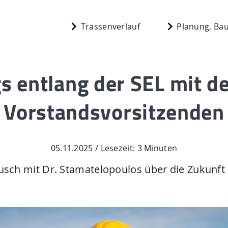
Trassenverlauf
Planung, Bau
s entlang der SEL mit 
Start
Vorstandsvorsitzenden
berg
Planung, Bau,
n
05.11.2025 / Lesezeit: 3 Minuten
Aktuelles
usch mit Dr. Stamatelopoulos über die Zukunft
Mediathek
 N.
Newsletter