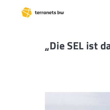
„Die SEL ist d
Trassenverlauf SEL:
Lampertheim – Heidel
Heidelberg – Heilbron
Heilbronn – Löchgau
Löchgau – Esslingen a.