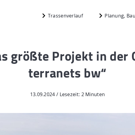
Trassenverlauf
Planung, Bau
as größte Projekt in der
Start
terranets bw“
berg
Planung, Bau,
n
Aktuelles
13.09.2024 / Lesezeit: 2 Minuten
Mediathek
 N.
Newsletter