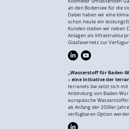
Kilometer umfassenden Gas
an den Bodensee für die s
Dabei haben wir eine klima
schon heute ein leistungsf
Kunden stellen wir neben 
Anlagen als Infrastrukturp
Glasfasernetz zur Verfügu
https://www.linkedin.com/
https://www.youtub
bw-
gmbh/
„Wasserstoff für Baden-
– eine Initiative der terr
terranets bw setzt sich mit 
Anbindung von Baden-Würt
europäische Wasserstoffinfr
ab Anfang der 2030er Jahr
verfügbaren Option werde
https://www.linkedin.com/