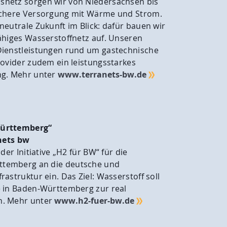
netz sorgen wir von Niedersachsen bis
ichere Versorgung mit Wärme und Strom.
neutrale Zukunft im Blick: dafür bauen wir
ähiges Wasserstoffnetz auf. Unseren
Dienstleistungen rund um gastechnische
rovider zudem ein leistungsstarkes
ng. Mehr unter
www.terranets-bw.de
company/terranets-
e.com/@terranetsbw
Württemberg“
anets bw
der Initiative „H2 für BW“ für die
temberg an die deutsche und
astruktur ein. Das Ziel: Wasserstoff soll
e in Baden-Württemberg zur real
n. Mehr unter
www.h2-fuer-bw.de
company/wasserstoff-