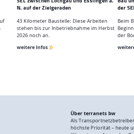
SEL zwischen Löchgau und Esslingen a.
Bau un
N. auf der Zielgeraden
der SE
uf
43 Kilometer Baustelle: Diese Arbeiten
Beim B
n
stehen bis zur Inbetriebnahme im Herbst
Beginn
2026 noch an.
der Bö
weitere Infos
weiter
Über terranets bw
Als Transportnetzbetreiber
höchste Priorität – heute 