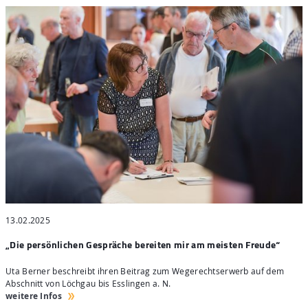
13.02.2025
2
„Die persönlichen Gespräche bereiten mir am meisten Freude“
„
nd
Uta Berner beschreibt ihren Beitrag zum Wegerechtserwerb auf dem
U
Abschnitt von Löchgau bis Esslingen a. N.
f
weitere Infos
w