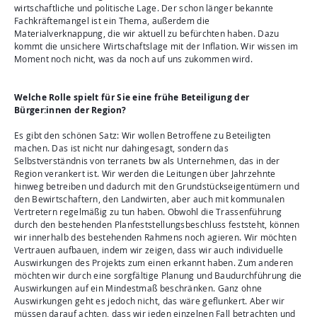
wirtschaftliche und politische Lage. Der schon länger bekannte
Fachkräftemangel ist ein Thema, außerdem die
Materialverknappung, die wir aktuell zu befürchten haben. Dazu
kommt die unsichere Wirtschaftslage mit der Inflation. Wir wissen im
Moment noch nicht, was da noch auf uns zukommen wird.
Welche Rolle spielt für Sie eine frühe Beteiligung der
Bürger:innen der Region?
Es gibt den schönen Satz: Wir wollen Betroffene zu Beteiligten
machen. Das ist nicht nur dahingesagt, sondern das
Selbstverständnis von terranets bw als Unternehmen, das in der
Region verankert ist. Wir werden die Leitungen über Jahrzehnte
hinweg betreiben und dadurch mit den Grundstückseigentümern und
den Bewirtschaftern, den Landwirten, aber auch mit kommunalen
Vertretern regelmäßig zu tun haben. Obwohl die Trassenführung
durch den bestehenden Planfeststellungsbeschluss feststeht, können
wir innerhalb des bestehenden Rahmens noch agieren. Wir möchten
Vertrauen aufbauen, indem wir zeigen, dass wir auch individuelle
Auswirkungen des Projekts zum einen erkannt haben. Zum anderen
möchten wir durch eine sorgfältige Planung und Baudurchführung die
Auswirkungen auf ein Mindestmaß beschränken. Ganz ohne
Auswirkungen geht es jedoch nicht, das wäre geflunkert. Aber wir
müssen darauf achten, dass wir jeden einzelnen Fall betrachten und