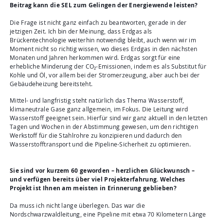
Beitrag kann die SEL zum Gelingen der Energiewende leisten?
Die Frage ist nicht ganz einfach zu beantworten, gerade in der
jetzigen Zeit. Ich bin der Meinung, dass Erdgas als
Brückentechnologie weiterhin notwendig bleibt, auch wenn wir im
Moment nicht so richtig wissen, wo dieses Erdgas in den nächsten
Monaten und Jahren herkommen wird. Erdgas sorgt für eine
erhebliche Minderung der CO₂-Emissionen, indem es als Substitut für
Kohle und Öl, vor allem bei der Stromerzeugung, aber auch bei der
Gebäudeheizung bereitsteht.
Mittel- und langfristig steht natürlich das Thema Wasserstoff,
klimaneutrale Gase ganz allgemein, im Fokus. Die Leitung wird
Wasserstoff geeignet sein. Hierfür sind wir ganz aktuell in den letzten
Tagen und Wochen in der Abstimmung gewesen, um den richtigen
Werkstoff für die Stahlrohre zu konzipieren und dadurch den
Wasserstofftransport und die Pipeline-Sicherheit zu optimieren.
Sie sind vor kurzem 60 geworden – herzlichen Glückwunsch –
und verfügen bereits über viel Projekterfahrung. Welches
Projekt ist Ihnen am meisten in Erinnerung geblieben?
Da muss ich nicht lange überlegen. Das war die
Nordschwarzwaldleitung, eine Pipeline mit etwa 70 Kilometern Länge