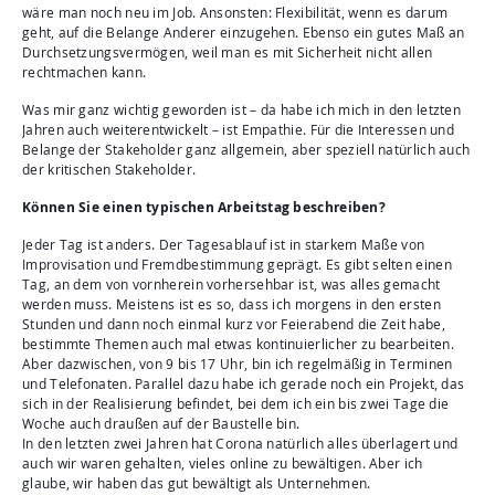
wäre man noch neu im Job. Ansonsten: Flexibilität, wenn es darum
geht, auf die Belange Anderer einzugehen. Ebenso ein gutes Maß an
Durchsetzungsvermögen, weil man es mit Sicherheit nicht allen
rechtmachen kann.
Was mir ganz wichtig geworden ist – da habe ich mich in den letzten
Jahren auch weiterentwickelt – ist Empathie. Für die Interessen und
Belange der Stakeholder ganz allgemein, aber speziell natürlich auch
der kritischen Stakeholder.
Können Sie einen typischen Arbeitstag beschreiben?
Jeder Tag ist anders. Der Tagesablauf ist in starkem Maße von
Improvisation und Fremdbestimmung geprägt. Es gibt selten einen
Tag, an dem von vornherein vorhersehbar ist, was alles gemacht
werden muss. Meistens ist es so, dass ich morgens in den ersten
Stunden und dann noch einmal kurz vor Feierabend die Zeit habe,
bestimmte Themen auch mal etwas kontinuierlicher zu bearbeiten.
Aber dazwischen, von 9 bis 17 Uhr, bin ich regelmäßig in Terminen
und Telefonaten. Parallel dazu habe ich gerade noch ein Projekt, das
sich in der Realisierung befindet, bei dem ich ein bis zwei Tage die
Woche auch draußen auf der Baustelle bin.
In den letzten zwei Jahren hat Corona natürlich alles überlagert und
auch wir waren gehalten, vieles online zu bewältigen. Aber ich
glaube, wir haben das gut bewältigt als Unternehmen.