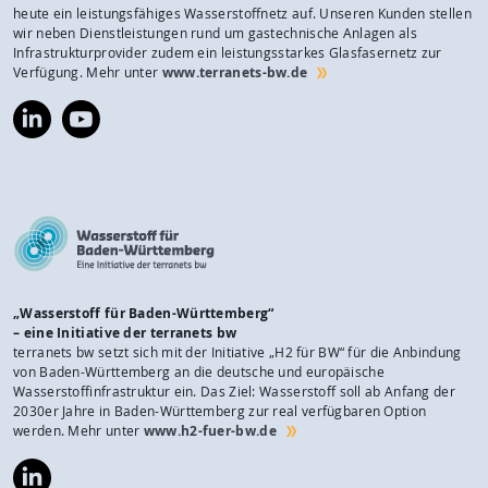
heute ein leistungsfähiges Wasserstoffnetz auf. Unseren Kunden stellen
wir neben Dienstleistungen rund um gastechnische Anlagen als
Infrastrukturprovider zudem ein leistungsstarkes Glasfasernetz zur
Verfügung. Mehr unter
www.terranets-bw.de
https://www.linkedin.com/company/terranets-
https://www.youtube.com/@terranetsbw
bw-
gmbh/
„Wasserstoff für Baden-Württemberg“
– eine Initiative der terranets bw
terranets bw setzt sich mit der Initiative „H2 für BW“ für die Anbindung
von Baden-Württemberg an die deutsche und europäische
Wasserstoffinfrastruktur ein. Das Ziel: Wasserstoff soll ab Anfang der
2030er Jahre in Baden-Württemberg zur real verfügbaren Option
werden. Mehr unter
www.h2-fuer-bw.de
https://www.linkedin.com/company/wasserstoff-
f%C3%BCr-