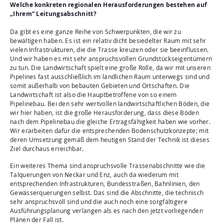
Welche konkreten regionalen Herausforderungen bestehen auf
„Ihrem“ Leitungsabschnitt?
Da gibt es eine ganze Reihe von Schwerpunkten, die wir zu
bewältigen haben. Es ist ein relativ dicht besiedelter Raum mit sehr
vielen Infrastrukturen, die die Trasse kreuzen oder sie beeinflussen.
Und wir haben es mit sehr anspruchsvollen Grundstückseigentümern
zu tun. Die Landwirtschaft spielt eine große Rolle, da wir mit unseren
Pipelines fast ausschließlich im ländlichen Raum unterwegs sind und
somit außerhalb von bebauten Gebieten und Ortschaften. Die
Landwirtschaft ist also die Hauptbetroffene von so einem
Pipelinebau. Bei den sehr wertvollen landwirtschaftlichen Böden, die
wir hier haben, ist die große Herausforderung, dass diese Böden
nach dem Pipelinebau die gleiche Ertragsfähigkeit haben wie vorher.
Wir erarbeiten dafür die entsprechenden Bodenschutzkonzepte; mit
deren Umsetzung gemäß dem heutigen Stand der Technik ist dieses
Ziel durchaus erreichbar.
Ein weiteres Thema sind anspruchsvolle Trassenabschnitte wie die
Talquerungen von Neckar und Enz, auch da wiederum mit
entsprechenden Infrastrukturen, Bundesstraßen, Bahnlinien, den
Gewässerquerungen selbst. Das sind die Abschnitte, die technisch
sehr anspruchsvoll sind und die auch noch eine sorgfältigere
Ausführungsplanung verlangen als es nach den jetzt vorliegenden
Plänen der Fall ist.