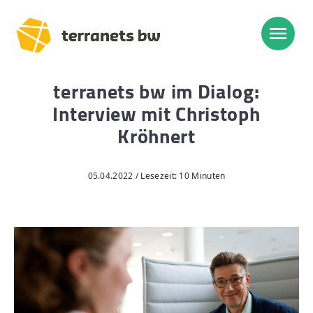
terranets bw im Dialog:
Trassenverlauf SEL:
Interview mit Christoph
Lampertheim – Heidelberg
Kröhnert
Heidelberg – Heilbronn
Heilbronn – Löchgau
05.04.2022 / Lesezeit: 10 Minuten
Löchgau – Esslingen a. N.
Esslingen a. N. – Bissingen
Start
Planung, Bau, Betrieb