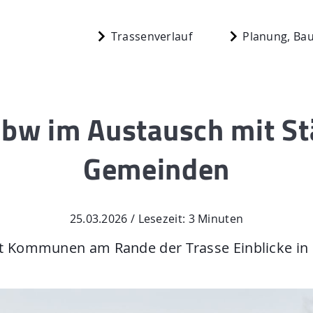
Trassenverlauf
Planung, Bau
 bw im Austausch mit S
Start
Gemeinden
berg
Planung, Bau,
n
Aktuelles
25.03.2026 / Lesezeit: 3 Minuten
Mediathek
bt Kommunen am Rande der Trasse Einblicke in 
 N.
Newsletter