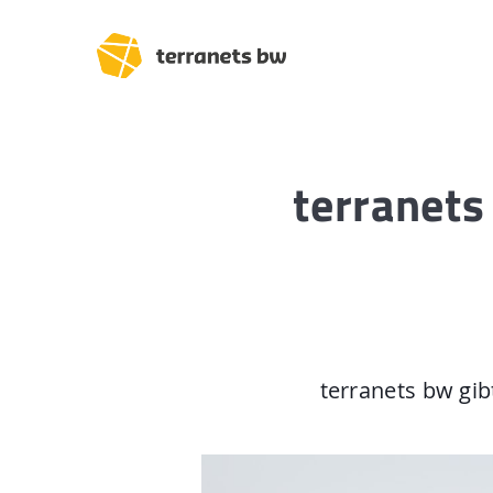
terranets
Trassenverlauf SEL:
Lampertheim – Heidel
Heidelberg – Heilbron
Heilbronn – Löchgau
terranets bw gi
Löchgau – Esslingen a.