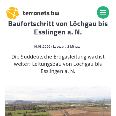
Baufortschritt von Löchgau bis
Esslingen a. N.
Trassenverlauf SEL:
Lampertheim – Heidelberg
16.03.2026 / Lesezeit: 2 Minuten
Heidelberg – Heilbronn
Die Süddeutsche Erdgasleitung wächst
weiter: Leitungsbau von Löchgau bis
Heilbronn – Löchgau
Esslingen a. N.
Löchgau – Esslingen a. N.
Esslingen a. N. – Bissingen
Start
Planung, Bau, Betrieb