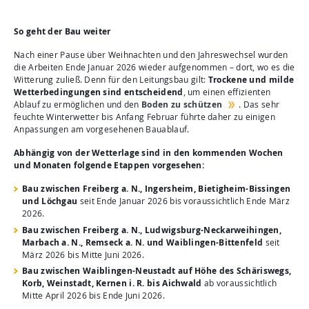
So geht der Bau weiter
Nach einer Pause über Weihnachten und den Jahreswechsel wurden
die Arbeiten Ende Januar 2026 wieder aufgenommen – dort, wo es die
Witterung zuließ. Denn für den Leitungsbau gilt:
Trockene und milde
Wetterbedingungen sind entscheidend
, um einen effizienten
Ablauf zu ermöglichen und den
Boden zu schützen
. Das sehr
feuchte Winterwetter bis Anfang Februar führte daher zu einigen
Anpassungen am vorgesehenen Bauablauf.
Abhängig von der Wetterlage sind in den kommenden Wochen
und Monaten folgende Etappen vorgesehen:
Bau zwischen Freiberg a. N., Ingersheim, Bietigheim-Bissingen
und Löchgau
seit Ende Januar 2026 bis voraussichtlich Ende März
2026.
Bau zwischen Freiberg a. N., Ludwigsburg-Neckarweihingen,
Marbach a. N., Remseck a. N. und Waiblingen-Bittenfeld
seit
März 2026 bis Mitte Juni 2026.
Bau zwischen Waiblingen-Neustadt auf Höhe des Schäriswegs,
Korb, Weinstadt, Kernen i. R. bis Aichwald
ab voraussichtlich
Mitte April 2026 bis Ende Juni 2026.