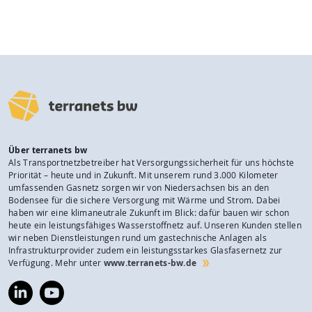
Über terranets bw
Als Transportnetzbetreiber hat Versorgungssicherheit für uns höchste
Priorität – heute und in Zukunft. Mit unserem rund 3.000 Kilometer
umfassenden Gasnetz sorgen wir von Niedersachsen bis an den
Bodensee für die sichere Versorgung mit Wärme und Strom. Dabei
haben wir eine klimaneutrale Zukunft im Blick: dafür bauen wir schon
heute ein leistungsfähiges Wasserstoffnetz auf. Unseren Kunden stellen
wir neben Dienstleistungen rund um gastechnische Anlagen als
Infrastrukturprovider zudem ein leistungsstarkes Glasfasernetz zur
Verfügung. Mehr unter
www.terranets-bw.de
https://www.linkedin.com/company/terranets-
https://www.youtube.com/@terranetsbw
bw-
gmbh/