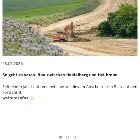
28.07.2026
2
So geht es voran: Bau zwischen Heidelberg und Heilbronn
S
Seit einem Jahr baut terranets bw auf diesem Abschnitt – ein Blick auf den
4
Fortschritt.
H
weitere Infos
w