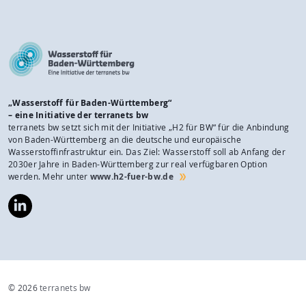
„Wasserstoff für Baden-Württemberg“
– eine Initiative der terranets bw
terranets bw setzt sich mit der Initiative „H2 für BW“ für die Anbindung
von Baden-Württemberg an die deutsche und europäische
Wasserstoffinfrastruktur ein. Das Ziel: Wasserstoff soll ab Anfang der
2030er Jahre in Baden-Württemberg zur real verfügbaren Option
werden. Mehr unter
www.h2-fuer-bw.de
https://www.linkedin.com/company/wasserstoff-
f%C3%BCr-
baden-
w%C3%BCrttemberg/
© 2026
terranets bw