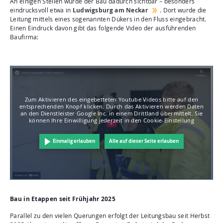
An einigen Stellen wurde der Bau dadurch sichtbar – besonders
eindrucksvoll etwa in
Ludwigsburg am Neckar
. Dort wurde die
Leitung mittels eines sogenannten Dükers in den Fluss eingebracht.
Einen Eindruck davon gibt das folgende Video der ausführenden
Baufirma:
Zum Aktivieren des eingebetteten Youtube Videos bitte auf den
entsprechenden Knopf klicken. Durch das Aktivieren werden Daten
an den Dienstleister Google Inc. in einem Drittland übermittelt. Sie
können Ihre Einwilligung jederzeit in den Cookie-Einstellung
Einmalig erlauben
Alle auf dieser Seite erlauben
Bau in Etappen seit Frühjahr 2025
Parallel zu den vielen Querungen erfolgt der Leitungsbau seit Herbst