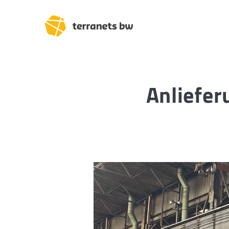
Anliefer
Trassenverlauf SEL:
Lampertheim – Heidel
Heidelberg – Heilbron
Heilbronn – Löchgau
Löchgau – Esslingen a.