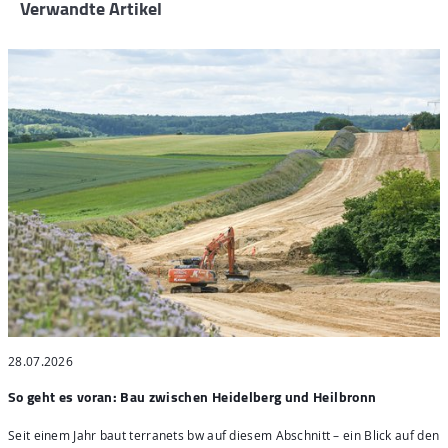
Verwandte Artikel
28.07.2026
2
So geht es voran: Bau zwischen Heidelberg und Heilbronn
S
Seit einem Jahr baut terranets bw auf diesem Abschnitt – ein Blick auf den
4