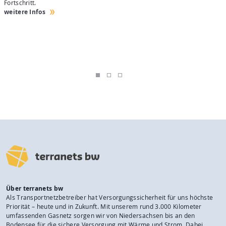
Fortschritt.
H
weitere Infos
w
Über terranets bw
Als Transportnetzbetreiber hat Versorgungssicherheit für uns höchste
Priorität – heute und in Zukunft. Mit unserem rund 3.000 Kilometer
umfassenden Gasnetz sorgen wir von Niedersachsen bis an den
Bodensee für die sichere Versorgung mit Wärme und Strom. Dabei