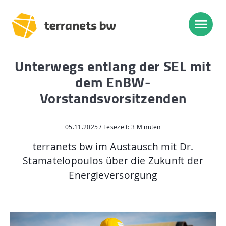
Unterwegs entlang der SEL mit
Trassenverlauf SEL:
dem EnBW-
Lampertheim – Heidelberg
Vorstandsvorsitzenden
Heidelberg – Heilbronn
Heilbronn – Löchgau
05.11.2025 / Lesezeit: 3 Minuten
Löchgau – Esslingen a. N.
terranets bw im Austausch mit Dr.
Stamatelopoulos über die Zukunft der
Esslingen a. N. – Bissingen
Energieversorgung
Start
Planung, Bau, Betrieb