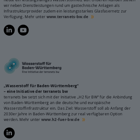
wir neben Dienstleistungen rund um gastechnische Anlagen als
Infrastrukturprovider zudem ein leistungsstarkes Glasfasernetz zur
Verfügung. Mehr unter
www.terranets-bw.de
https://www.linkedin.com/company/terranets-
https://www.youtube.com/@terranetsbw
bw-
gmbh/
„Wasserstoff für Baden-Württemberg“
– eine Initiative der terranets bw
terranets bw setzt sich mit der Initiative „H2 für BW“ für die Anbindung
von Baden-Württemberg an die deutsche und europäische
Wasserstoffinfrastruktur ein. Das Ziel: Wasserstoff soll ab Anfang der
2030er Jahre in Baden-Württemberg zur real verfügbaren Option
werden. Mehr unter
www.h2-fuer-bw.de
https://www.linkedin.com/company/wasserstoff-
f%C3%BCr-