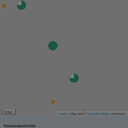
10 km
Leaflet
| Map data ©
OpenStreetMap
contributors
Trassenabschnitte