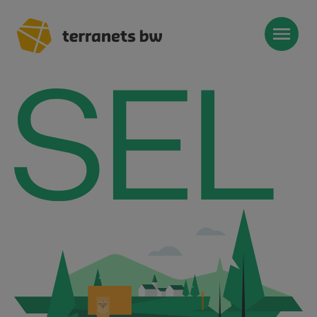
Trassenverlauf SEL:
Lampertheim – Heidelberg
Heidelberg – Heilbronn
Heilbronn – Löchgau
Löchgau – Esslingen a. N.
Esslingen a. N. – Bissingen
Start
Planung, Bau, Betrieb