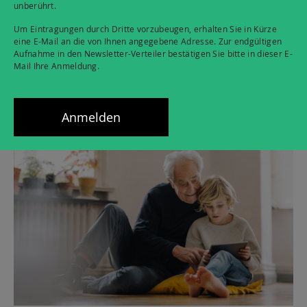
unberührt.
Alle Beiträge
Um Eintragungen durch Dritte vorzubeugen, erhalten Sie in Kürze
eine E-Mail an die von Ihnen angegebene Adresse. Zur endgültigen
Aufnahme in den Newsletter-Verteiler bestätigen Sie bitte in dieser E-
Mail Ihre Anmeldung.
Planung, Bau und Betrieb
Hier finden Sie Informationen rund um unseren Versorgungsauftrag,
Anmelden
den Leitungsbau, den Schutz von Umwelt, Natur und Bodenschutz
sowie die Öffentlichkeitsbeteiligung.