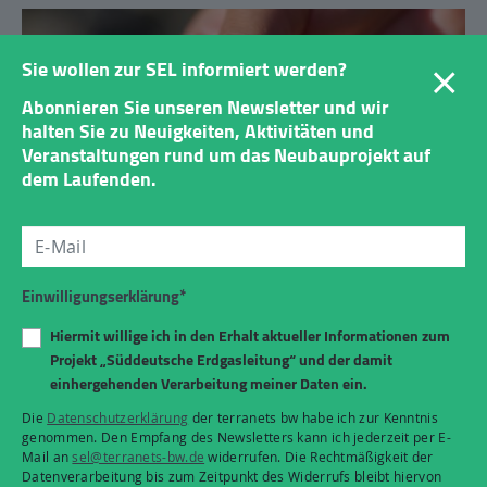
×
Sie wollen zur SEL informiert werden?
Abonnieren Sie unseren Newsletter und wir
halten Sie zu Neuigkeiten, Aktivitäten und
Veranstaltungen rund um das Neubauprojekt auf
dem Laufenden.
Einwilligungserklärung*
28.05.2026
Hiermit willige ich in den Erhalt aktueller Informationen zum
Bekanntes Terrain für Zauneidechsen: Steinbiotop zieht um
Projekt „Süddeutsche Erdgasleitung“ und der damit
einhergehenden Verarbeitung meiner Daten ein.
Während des Baus der Süddeutschen Erdgasleitung erhalten die
Reptilien ein vertrautes Element zurück.
Die
Datenschutzerklärung
der terranets bw habe ich zur Kenntnis
weitere Infos
genommen. Den Empfang des Newsletters kann ich jederzeit per E-
Mail an
sel@terranets-bw.de
widerrufen. Die Rechtmäßigkeit der
Datenverarbeitung bis zum Zeitpunkt des Widerrufs bleibt hiervon