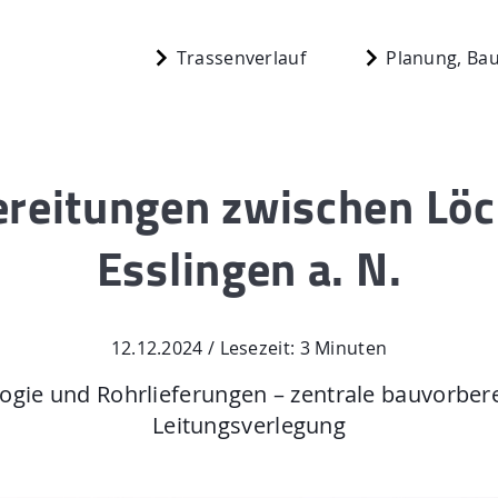
Trassenverlauf
Planung, Bau
reitungen zwischen Lö
Start
Esslingen a. N.
berg
Planung, Bau,
n
Aktuelles
12.12.2024 / Lesezeit: 3 Minuten
Mediathek
ogie und Rohrlieferungen – zentrale bauvorbe
Leitungsverlegung
 N.
Newsletter