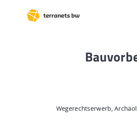
Bauvorbe
Trassenverlauf SEL:
Lampertheim – Heidel
Heidelberg – Heilbron
Heilbronn – Löchgau
Wegerechtserwerb, Archäol
Löchgau – Esslingen a.