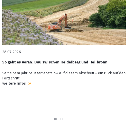
28.07.2026
2
So geht es voran: Bau zwischen Heidelberg und Heilbronn
S
Seit einem Jahr baut terranets bw auf diesem Abschnitt – ein Blick auf den
4
Fortschritt.
H
weitere Infos
w