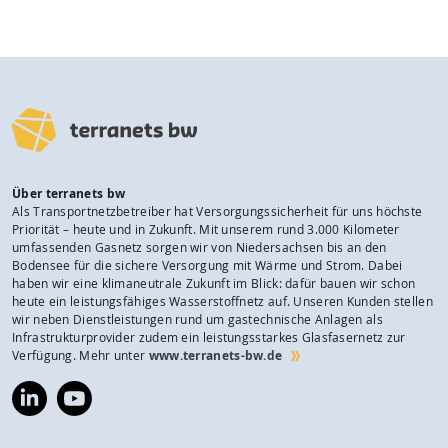
Über terranets bw
Als Transportnetzbetreiber hat Versorgungssicherheit für uns höchste
Priorität – heute und in Zukunft. Mit unserem rund 3.000 Kilometer
umfassenden Gasnetz sorgen wir von Niedersachsen bis an den
Bodensee für die sichere Versorgung mit Wärme und Strom. Dabei
haben wir eine klimaneutrale Zukunft im Blick: dafür bauen wir schon
heute ein leistungsfähiges Wasserstoffnetz auf. Unseren Kunden stellen
wir neben Dienstleistungen rund um gastechnische Anlagen als
Infrastrukturprovider zudem ein leistungsstarkes Glasfasernetz zur
Verfügung. Mehr unter
www.terranets-bw.de
https://www.linkedin.com/company/terranets-
https://www.youtube.com/@terranetsbw
bw-
gmbh/