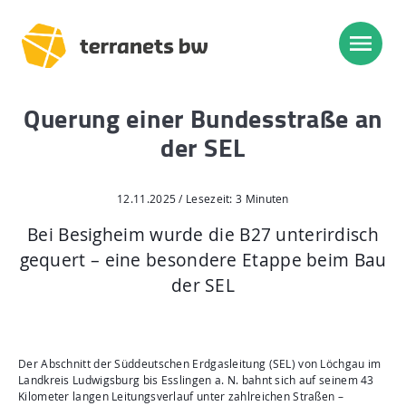
Querung einer Bundesstraße an
Trassenverlauf SEL:
der SEL
Lampertheim – Heidelberg
Heidelberg – Heilbronn
12.11.2025 / Lesezeit: 3 Minuten
Heilbronn – Löchgau
Bei Besigheim wurde die B27 unterirdisch
gequert – eine besondere Etappe beim Bau
Löchgau – Esslingen a. N.
der SEL
Esslingen a. N. – Bissingen
Start
Der Abschnitt der Süddeutschen Erdgasleitung (SEL) von Löchgau im
Planung, Bau, Betrieb
Landkreis Ludwigsburg bis Esslingen a. N. bahnt sich auf seinem 43
Kilometer langen Leitungsverlauf unter zahlreichen Straßen –