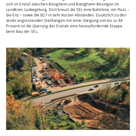
sich im Enztal zwischen Besigheim und Bietigheim-Bissingen im
Landkreis Ludwigsburg. Dort kreuzt die SEL eine Bahnlinie, ein Fluss –
die Enz – sowie die B27 in sehr kurzen Abständen. Zusätzlich zu den
direkt angrenzenden Steilhängen mit einer Steigung von bis zu 84
Prozent ist die Querung des Enztals eine herausfordernde Etappe
beim Bau der SEL.