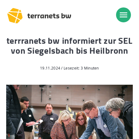
terrranets bw informiert zur SEL
Trassenverlauf SEL:
von Siegelsbach bis Heilbronn
Lampertheim – Heidelberg
Heidelberg – Heilbronn
19.11.2024 / Lesezeit: 3 Minuten
Heilbronn – Löchgau
Löchgau – Esslingen a. N.
Esslingen a. N. – Bissingen
Start
Planung, Bau, Betrieb