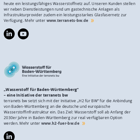
heute ein leistungsfähiges Wasserstoffnetz auf. Unseren Kunden stellen
wir neben Dienstleistungen rund um gastechnische Anlagen als
Infrastrukturprovider zudem ein leistungsstarkes Glasfasernetz zur
Verfügung. Mehr unter
www.terranets-bw.de
https://www.linkedin.com/company/terranets-
https://www.youtube.com/@terranetsbw
bw-
gmbh/
„Wasserstoff für Baden-Württemberg“
– eine Initiative der terranets bw
terranets bw setzt sich mit der Initiative „H2 für BW“ für die Anbindung
von Baden-Württemberg an die deutsche und europäische
Wasserstoffinfrastruktur ein. Das Ziel: Wasserstoff soll ab Anfang der
2030er Jahre in Baden-Württemberg zur real verfügbaren Option
werden. Mehr unter
www.h2-fuer-bw.de
https://www.linkedin.com/company/wasserstoff-
f%C3%BCr-