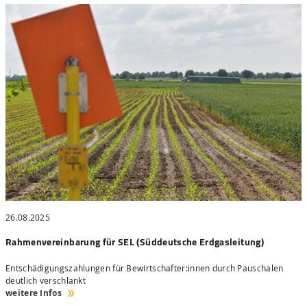
26.08.2025
2
Rahmenvereinbarung für SEL (Süddeutsche Erdgasleitung)
t
Entschädigungszahlungen für Bewirtschafter:innen durch Pauschalen
I
s
deutlich verschlankt
d
weitere Infos
w