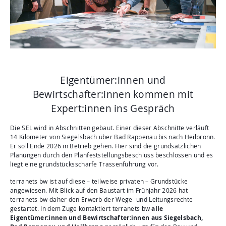
Aktuelles
Mediathek
Newsletter
Kontakt
Suche
Eigentümer:innen und
Bewirtschafter:innen kommen mit
Expert:innen ins Gespräch
Die SEL wird in Abschnitten gebaut. Einer dieser Abschnitte verläuft
14 Kilometer von Siegelsbach über Bad Rappenau bis nach Heilbronn.
Er soll Ende 2026 in Betrieb gehen. Hier sind die grundsätzlichen
Planungen durch den Planfeststellungsbeschluss beschlossen und es
liegt eine grundstücksscharfe Trassenführung vor.
terranets bw ist auf diese – teilweise privaten – Grundstücke
angewiesen. Mit Blick auf den Baustart im Frühjahr 2026 hat
terranets bw daher den Erwerb der Wege- und Leitungsrechte
gestartet. In dem Zuge kontaktiert terranets bw
alle
Eigentümer:innen und Bewirtschafter:innen aus Siegelsbach,