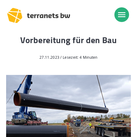
Vorbereitung für den Bau
Trassenverlauf SEL:
Lampertheim – Heidelberg
27.11.2023 / Lesezeit: 4 Minuten
Heidelberg – Heilbronn
Heilbronn – Löchgau
Löchgau – Esslingen a. N.
Esslingen a. N. – Bissingen
Start
Planung, Bau, Betrieb