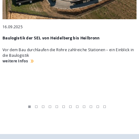
16.09.2025
1
Baulogistik der SEL von Heidelberg bis Heilbronn
B
r
Vor dem Bau durchlaufen die Rohre zahlreiche Stationen – ein Einblick in
D
die Baulogistik
g
weitere Infos
w