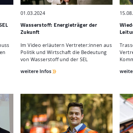
01.03.2024
15.08
 SEL
Wasserstoff: Energieträger der
Wied
Zukunft
Leit
huss
Im Video erläutern Vertreter:innen aus
Trass
den
Politik und Wirtschaft die Bedeutung
Vertr
von Wasserstoff und der SEL
Komm
weitere Infos
weite