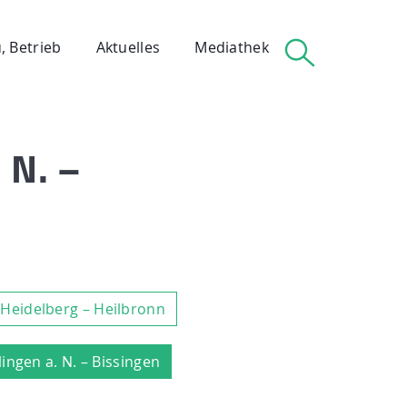
, Betrieb
Aktuelles
Mediathek
 N. –
 Heidelberg – Heilbronn
lingen a. N. – Bissingen