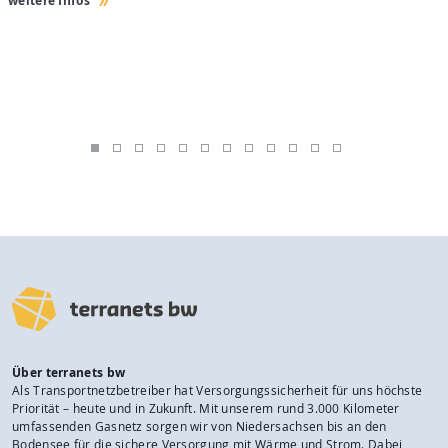
weitere Infos
w
Über terranets bw
Als Transportnetzbetreiber hat Versorgungssicherheit für uns höchste
Priorität – heute und in Zukunft. Mit unserem rund 3.000 Kilometer
umfassenden Gasnetz sorgen wir von Niedersachsen bis an den
Bodensee für die sichere Versorgung mit Wärme und Strom. Dabei