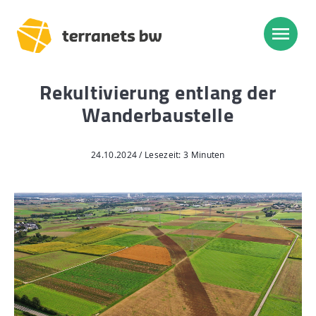
Rekultivierung entlang der
Trassenverlauf SEL:
Wanderbaustelle
Lampertheim – Heidelberg
Heidelberg – Heilbronn
24.10.2024 / Lesezeit: 3 Minuten
Heilbronn – Löchgau
Löchgau – Esslingen a. N.
Esslingen a. N. – Bissingen
Start
Planung, Bau, Betrieb