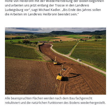
Höhe von Heilbronn mit der Wiederherstellung der Böden begonnen
und arbeiten uns jetzt entlang der Trasse in den Landkreis
Ludwigsburg vor“, sagt Michael Kadler. „Bis Ende des Jahres sollen
die Arbeiten im Landkreis Heilbronn beendet sein.“
Alle beanspruchten Flächen werden nach dem Bau fachgerecht
rekultiviert und die natürlichen Funktionen des Bodens wiederhergestellt.