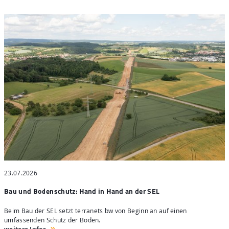
23.07.2026
2
Bau und Bodenschutz: Hand in Hand an der SEL
"
Beim Bau der SEL setzt terranets bw von Beginn an auf einen
H
umfassenden Schutz der Böden.
e