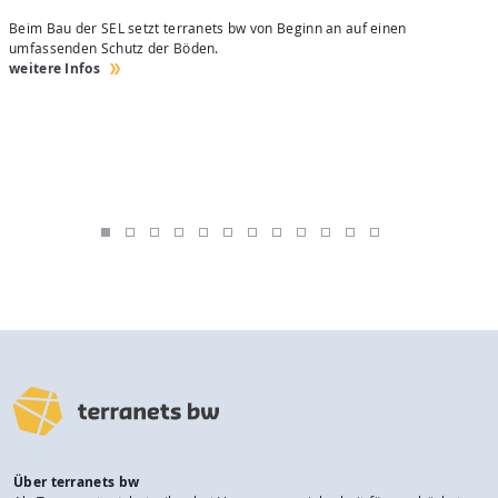
Beim Bau der SEL setzt terranets bw von Beginn an auf einen
H
umfassenden Schutz der Böden.
e
weitere Infos
w
Über terranets bw