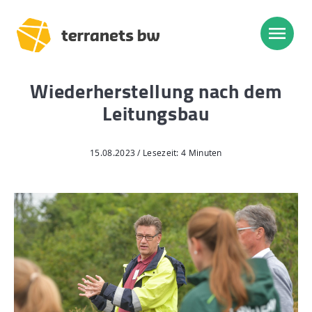
Wiederherstellung nach dem
Trassenverlauf SEL:
Leitungsbau
Lampertheim – Heidelberg
Heidelberg – Heilbronn
15.08.2023 / Lesezeit: 4 Minuten
Heilbronn – Löchgau
Löchgau – Esslingen a. N.
Esslingen a. N. – Bissingen
Start
Planung, Bau, Betrieb