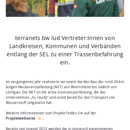
Aktuelles
Mediathek
Newsletter
Kontakt
terranets bw lud Vertreter:innen von
Suche
Landkreisen, Kommunen und Verbänden
entlang der SEL zu einer Trassenbefahrung
ein.
Im vergangenen Jahr realisierte terranets bw den Bau der rund 28 km
langen Neckarenztalleitung (NET) von Wiernsheim bis südlich von
Löchgau. Die NET ist die erste Gastransportleitung, die das
Unternehmen „H
-ready“ und somit bereit für den Transport von
2
Wasserstoff umgesetzt hat.
Weitere Informationen zum Projekt finden Sie auf der
Projektwebseite
.
Bereits seit August 2022 werden die in Anspruch genommenen