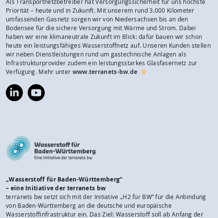
Als Transportnetzbetreiber hat Versorgungssicherheit für uns höchste
Priorität – heute und in Zukunft. Mit unserem rund 3.000 Kilometer
umfassenden Gasnetz sorgen wir von Niedersachsen bis an den
Bodensee für die sichere Versorgung mit Wärme und Strom. Dabei
haben wir eine klimaneutrale Zukunft im Blick: dafür bauen wir schon
heute ein leistungsfähiges Wasserstoffnetz auf. Unseren Kunden stellen
wir neben Dienstleistungen rund um gastechnische Anlagen als
Infrastrukturprovider zudem ein leistungsstarkes Glasfasernetz zur
Verfügung. Mehr unter
www.terranets-bw.de
https://www.linkedin.com/company/terranets-
https://www.youtube.com/@terranetsbw
bw-
gmbh/
„Wasserstoff für Baden-Württemberg“
– eine Initiative der terranets bw
terranets bw setzt sich mit der Initiative „H2 für BW“ für die Anbindung
von Baden-Württemberg an die deutsche und europäische
Wasserstoffinfrastruktur ein. Das Ziel: Wasserstoff soll ab Anfang der