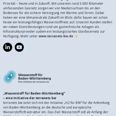
Priorität – heute und in Zukunft. Mit unserem rund 3.000 Kilometer
umfassenden Gasnetz sorgen wir von Niedersachsen bis an den
Bodensee für die sichere Versorgung mit Wärme und Strom. Dabei
haben wir eine klimaneutrale Zukunft im Blick: dafür bauen wir schon
heute ein leistungsfähiges Wasserstoffnetz auf. Unseren Kunden stellen
wir neben Dienstleistungen rund um gastechnische Anlagen als
Infrastrukturprovider zudem ein leistungsstarkes Glasfasernetz zur
Verfügung. Mehr unter
www.terranets-bw.de
https://www.linkedin.com/company/terranets-
https://www.youtube.com/@terranetsbw
bw-
gmbh/
„Wasserstoff für Baden-Württemberg“
– eine Initiative der terranets bw
terranets bw setzt sich mit der Initiative „H2 für BW“ für die Anbindung
von Baden-Württemberg an die deutsche und europäische
Wasserstoffinfrastruktur ein. Das Ziel: Wasserstoff soll ab Anfang der