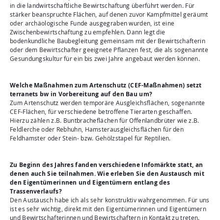
in die landwirtschaftliche Bewirtschaftung überführt werden. Für
stärker beanspruchte Flächen, auf denen zuvor Kampfmittel geräumt
oder archäologische Funde ausgegraben wurden, ist eine
Zwischenbewirtschaftung zu empfehlen. Dann legt die
bodenkundliche Baubegleitung gemeinsam mit der Bewirtschafterin
oder dem Bewirtschafter geeignete Pflanzen fest, die als sogenannte
Gesundungskultur für ein bis zwei Jahre angebaut werden können.
Welche Maßnahmen zum Artenschutz (CEF-Maßnahmen) setzt
terranets bw in Vorbereitung auf den Bau um?
Zum Artenschutz werden temporäre Ausgleichsflächen, sogenannte
CEF-Flächen, für verschiedene betroffene Tierarten geschaffen.
Hierzu zählen z.B. Buntbracheflächen für Offenlandbrüter wie z.B.
Feldlerche oder Rebhuhn, Hamsterausgleichsflächen für den
Feldhamster oder Stein- bzw. Gehölzstapel für Reptilien.
Zu Beginn des Jahres fanden verschiedene Infomärkte statt, an
denen auch Sie teilnahmen. Wie erleben Sie den Austausch mit
den Eigentümerinnen und Eigentümern entlang des
Trassenverlaufs?
Den Austausch habe ich als sehr konstruktiv wahrgenommen. Für uns
ist es sehr wichtig, direkt mit den Eigentümerinnen und Eigentümern
und Bewirtschafterinnen und Bewirtschaftern in Kontakt zu treten.