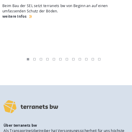
Beim Bau der SEL setzt terranets bw von Beginn an auf einen
H
umfassenden Schutz der Böden.
e
weitere Infos
w
Über terranets bw
Als Transportnetzbetreiber hat Versorgungssicherheit für uns höchste