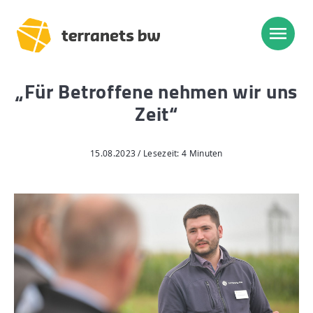
„Für Betroffene nehmen wir uns
Trassenverlauf SEL:
Zeit“
Lampertheim – Heidelberg
Heidelberg – Heilbronn
15.08.2023 / Lesezeit: 4 Minuten
Heilbronn – Löchgau
Löchgau – Esslingen a. N.
Esslingen a. N. – Bissingen
Start
Planung, Bau, Betrieb